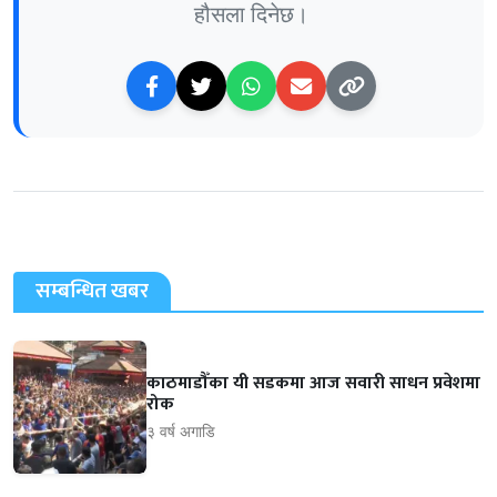
हौसला दिनेछ।
सम्बन्धित खबर
काठमाडौँका यी सडकमा आज सवारी साधन प्रवेशमा
रोक
३ वर्ष अगाडि