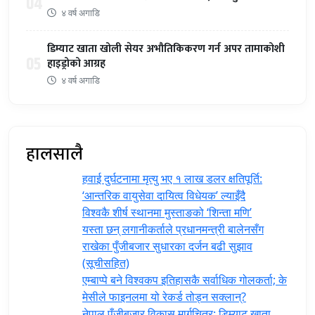
04
४ वर्ष अगाडि
डिम्याट खाता खोली सेयर अभौतिकिकरण गर्न अपर तामाकोशी
05
हाइड्रोको आग्रह
४ वर्ष अगाडि
हालसालै
हवाई दुर्घटनामा मृत्यु भए १ लाख डलर क्षतिपूर्ति:
‘आन्तरिक वायुसेवा दायित्व विधेयक’ ल्याइँदै
विश्वकै शीर्ष स्थानमा मुस्ताङको ‘शिन्ता मणि’
यस्ता छन् लगानीकर्ताले प्रधानमन्त्री ‍बालेनसँग
राखेका पुँजीबजार सुधारका दर्जन बढी सुझाव
(सूचीसहित)
एम्बाप्पे बने विश्वकप इतिहासकै सर्वाधिक गोलकर्ता; के
मेसीले फाइनलमा यो रेकर्ड तोड्न सक्लान्?
नेपाल पुँजीबजार विकास मार्गचित्र: डिम्याट खाता