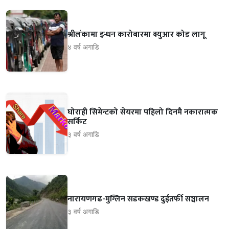
श्रीलंकामा इन्धन कारोबारमा क्युआर कोड लागू
४ वर्ष अगाडि
घोराही सिमेन्टको सेयरमा पहिलो दिनमै नकारात्मक
सर्किट
३ वर्ष अगाडि
नारायणगढ-मुग्लिन सडकखण्ड दुईतर्फी सञ्चालन
३ वर्ष अगाडि