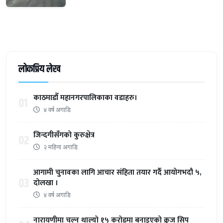
लोकप्रिय लेख
काठमाडौँ महानगरपालिकाका वडाहरु।
01
४ वर्ष अगाडि
जिन्दगीसँगको कुरुक्षेत्र
02
२ महिना अगाडि
आगामी चुनावका लागि आचार संहिता तयार गर्दै आयोगभदौ ५,
03
दोलखा ।
४ वर्ष अगाडि
नारायणीमा चल्न थाल्यो १५ करोडमा बनाइएको क्रुज सिप