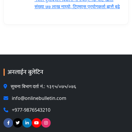
संख्या ७७ लाख नाघ्यो, टिएमएस प्रयोगकर्ता ह्वात्तै बढे
अनलाईन बुलेटिन
सुचना बिभाग दर्ता नं.: १३९५/०७५/०७६
info@onlinebulletin.com
+977-9876543210