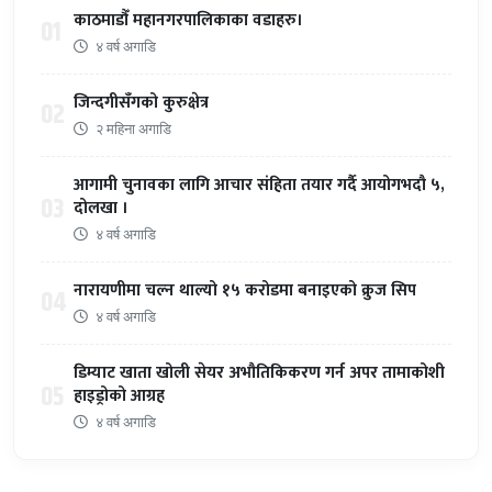
काठमाडौँ महानगरपालिकाका वडाहरु।
01
४ वर्ष अगाडि
जिन्दगीसँगको कुरुक्षेत्र
02
२ महिना अगाडि
आगामी चुनावका लागि आचार संहिता तयार गर्दै आयोगभदौ ५,
03
दोलखा ।
४ वर्ष अगाडि
नारायणीमा चल्न थाल्यो १५ करोडमा बनाइएको क्रुज सिप
04
४ वर्ष अगाडि
डिम्याट खाता खोली सेयर अभौतिकिकरण गर्न अपर तामाकोशी
05
हाइड्रोको आग्रह
४ वर्ष अगाडि