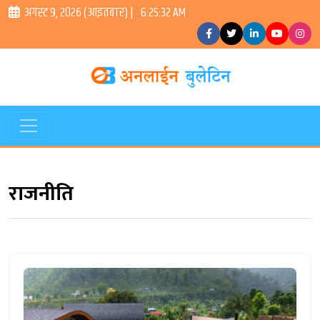
अगस्ट ९, २०२६ (आइतबार) |
6:25:33 AM
राजनीति