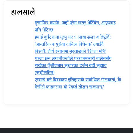
हालसालै
मुसाफिर क्याफे: जहाँ प्रेम मात्र भेटिँदैन, आफूलाइ
पनि भेटिन्छ
हवाई दुर्घटनामा मृत्यु भए १ लाख डलर क्षतिपूर्ति:
‘आन्तरिक वायुसेवा दायित्व विधेयक’ ल्याइँदै
विश्वकै शीर्ष स्थानमा मुस्ताङको ‘शिन्ता मणि’
यस्ता छन् लगानीकर्ताले प्रधानमन्त्री ‍बालेनसँग
राखेका पुँजीबजार सुधारका दर्जन बढी सुझाव
(सूचीसहित)
एम्बाप्पे बने विश्वकप इतिहासकै सर्वाधिक गोलकर्ता; के
मेसीले फाइनलमा यो रेकर्ड तोड्न सक्लान्?