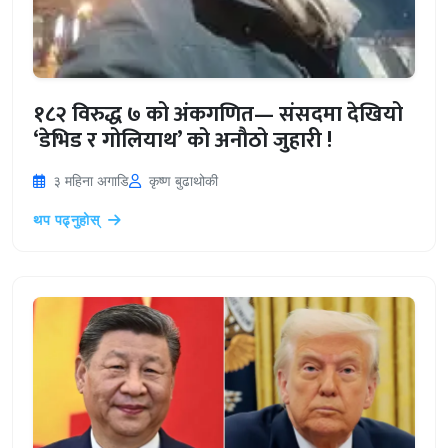
१८२ विरुद्ध ७ को अंकगणित— संसदमा देखियो
‘डेभिड र गोलियाथ’ को अनौठो जुहारी !
३ महिना अगाडि
कृष्ण बुढाथोकी
थप पढ्नुहोस्