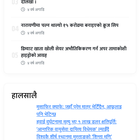
03
दोलखा ।
४ वर्ष अगाडि
नारायणीमा चल्न थाल्यो १५ करोडमा बनाइएको क्रुज सिप
04
४ वर्ष अगाडि
डिम्याट खाता खोली सेयर अभौतिकिकरण गर्न अपर तामाकोशी
05
हाइड्रोको आग्रह
४ वर्ष अगाडि
हालसालै
मुसाफिर क्याफे: जहाँ प्रेम मात्र भेटिँदैन, आफूलाइ
पनि भेटिन्छ
हवाई दुर्घटनामा मृत्यु भए १ लाख डलर क्षतिपूर्ति:
‘आन्तरिक वायुसेवा दायित्व विधेयक’ ल्याइँदै
विश्वकै शीर्ष स्थानमा मुस्ताङको ‘शिन्ता मणि’