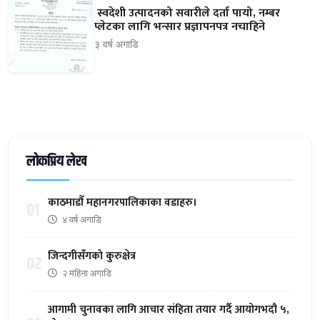
स्वदेशी उत्पादनको सवारीले दर्ता पायो, नम्बर
प्लेटका लागि भन्सार प्रज्ञापनपत्र नचाहिने
३ वर्ष अगाडि
लोकप्रिय लेख
काठमाडौँ महानगरपालिकाका वडाहरु।
01
४ वर्ष अगाडि
जिन्दगीसँगको कुरुक्षेत्र
02
२ महिना अगाडि
आगामी चुनावका लागि आचार संहिता तयार गर्दै आयोगभदौ ५,