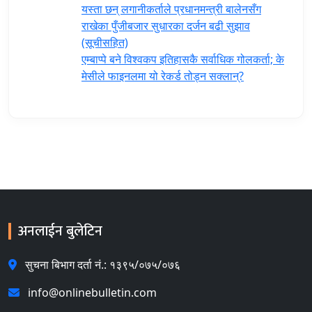
यस्ता छन् लगानीकर्ताले प्रधानमन्त्री ‍बालेनसँग
राखेका पुँजीबजार सुधारका दर्जन बढी सुझाव
(सूचीसहित)
एम्बाप्पे बने विश्वकप इतिहासकै सर्वाधिक गोलकर्ता; के
मेसीले फाइनलमा यो रेकर्ड तोड्न सक्लान्?
अनलाईन बुलेटिन
सुचना बिभाग दर्ता नं.: १३९५/०७५/०७६
info@onlinebulletin.com