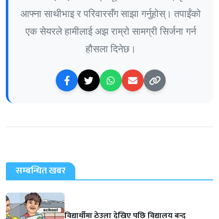
आफ्ना साथीभाइ र परिवारसँग साझा गर्नुहोस्। तपाईंको
एक सेयरले हामीलाई अझ राम्रो सामग्री सिर्जना गर्न
हौसला दिनेछ।
सम्बन्धित खबर
विद्यार्थीमा ठेउला देखिए पछि विद्यालय बन्द