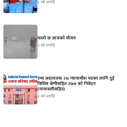
४ वर्ष अगाडि
यस्तो छ आजको मौसम
३ वर्ष अगाडि
उच्च अदालतमा २७ न्यायाधीश पदका लागि दुई
विशिष्ट श्रेणीसहित २७७ को निवेदन
(नामावलीसहित)
४ वर्ष अगाडि