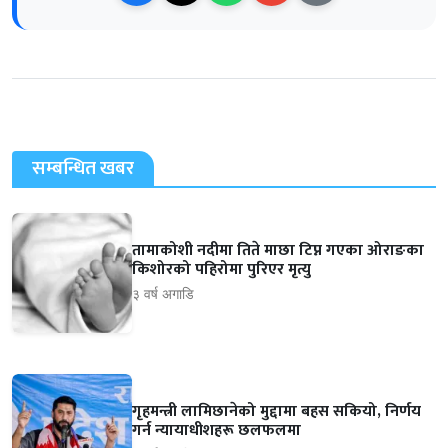
सम्बन्धित खबर
तामाकोशी नदीमा तिते माछा टिप्न गएका ओराङका
किशोरको पहिरोमा पुरिएर मृत्यु
३ वर्ष अगाडि
गृहमन्त्री लामिछानेको मुद्दामा बहस सकियो, निर्णय
गर्न न्यायाधीशहरू छलफलमा