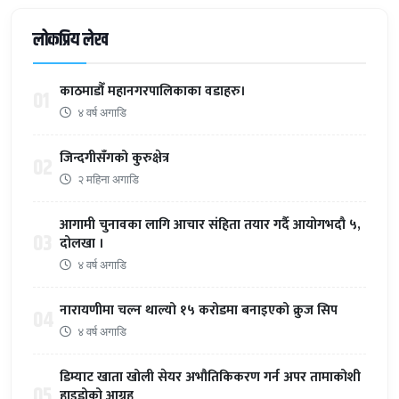
लोकप्रिय लेख
काठमाडौँ महानगरपालिकाका वडाहरु।
01
४ वर्ष अगाडि
जिन्दगीसँगको कुरुक्षेत्र
02
२ महिना अगाडि
आगामी चुनावका लागि आचार संहिता तयार गर्दै आयोगभदौ ५,
03
दोलखा ।
४ वर्ष अगाडि
नारायणीमा चल्न थाल्यो १५ करोडमा बनाइएको क्रुज सिप
04
४ वर्ष अगाडि
डिम्याट खाता खोली सेयर अभौतिकिकरण गर्न अपर तामाकोशी
05
हाइड्रोको आग्रह