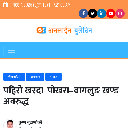
अगस्ट ७, २०२६ (शुक्रबार) |
7:21:05 AM
जीवनशैली
समाचार
समाज
पहिरो खस्दा पोखरा–बागलुङ खण्ड
अवरुद्ध
कृष्ण बुढाथोकी