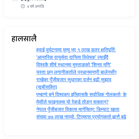
४ वर्ष अगाडि
हालसालै
हवाई दुर्घटनामा मृत्यु भए १ लाख डलर क्षतिपूर्ति:
‘आन्तरिक वायुसेवा दायित्व विधेयक’ ल्याइँदै
विश्वकै शीर्ष स्थानमा मुस्ताङको ‘शिन्ता मणि’
यस्ता छन् लगानीकर्ताले प्रधानमन्त्री ‍बालेनसँग
राखेका पुँजीबजार सुधारका दर्जन बढी सुझाव
(सूचीसहित)
एम्बाप्पे बने विश्वकप इतिहासकै सर्वाधिक गोलकर्ता; के
मेसीले फाइनलमा यो रेकर्ड तोड्न सक्लान्?
नेपाल पुँजीबजार विकास मार्गचित्र: डिम्याट खाता
संख्या ७७ लाख नाघ्यो, टिएमएस प्रयोगकर्ता ह्वात्तै बढे