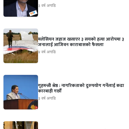
३ वर्ष अगाडि
मलेसियन जहाज खसाएर ३ सयको हत्या आरोपमा ३
जनालाई आजिवन काराबासको फैसला
४ वर्ष अगाडि
गृहमन्त्री श्रेष्ठ : नागरिकताको दुरुपयोग गर्नेलाई कडा
कारबाही गर्छौं
३ वर्ष अगाडि