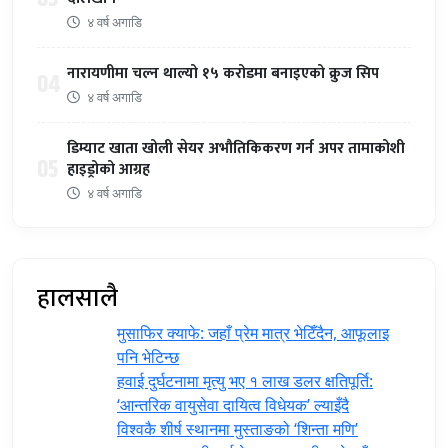
४ वर्ष अगाडि
नारायणीमा चल्न थाल्यो १५ करोडमा बनाइएको क्रुज सिप
04
४ वर्ष अगाडि
डिम्याट खाता खोली सेयर अभौतिकिकरण गर्न अपर तामाकोशी
05
हाइड्रोको आग्रह
४ वर्ष अगाडि
हालसालै
मुसाफिर क्याफे: जहाँ प्रेम मात्र भेटिँदैन, आफूलाइ
पनि भेटिन्छ
हवाई दुर्घटनामा मृत्यु भए १ लाख डलर क्षतिपूर्ति:
‘आन्तरिक वायुसेवा दायित्व विधेयक’ ल्याइँदै
विश्वकै शीर्ष स्थानमा मुस्ताङको ‘शिन्ता मणि’