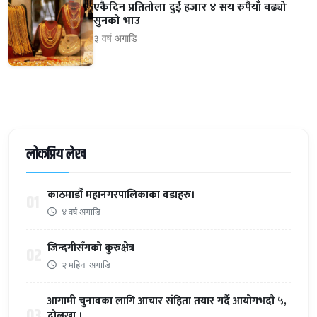
एकैदिन प्रतितोला दुई हजार ४ सय रुपैयाँ बढ्यो
सुनको भाउ
३ वर्ष अगाडि
लोकप्रिय लेख
काठमाडौँ महानगरपालिकाका वडाहरु।
01
४ वर्ष अगाडि
जिन्दगीसँगको कुरुक्षेत्र
02
२ महिना अगाडि
आगामी चुनावका लागि आचार संहिता तयार गर्दै आयोगभदौ ५,
03
दोलखा ।