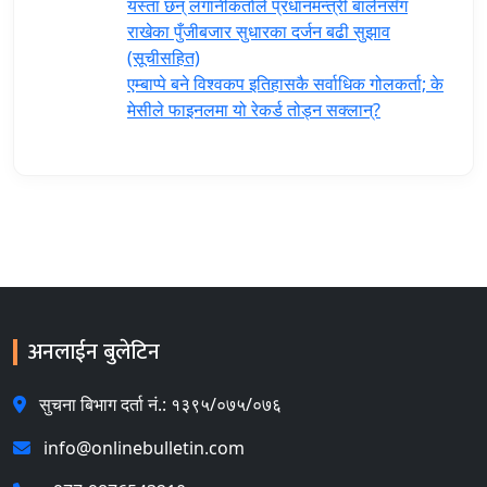
यस्ता छन् लगानीकर्ताले प्रधानमन्त्री ‍बालेनसँग
राखेका पुँजीबजार सुधारका दर्जन बढी सुझाव
(सूचीसहित)
एम्बाप्पे बने विश्वकप इतिहासकै सर्वाधिक गोलकर्ता; के
मेसीले फाइनलमा यो रेकर्ड तोड्न सक्लान्?
अनलाईन बुलेटिन
सुचना बिभाग दर्ता नं.: १३९५/०७५/०७६
info@onlinebulletin.com