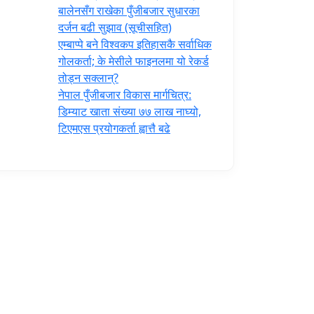
‍बालेनसँग राखेका पुँजीबजार सुधारका
दर्जन बढी सुझाव (सूचीसहित)
एम्बाप्पे बने विश्वकप इतिहासकै सर्वाधिक
गोलकर्ता; के मेसीले फाइनलमा यो रेकर्ड
तोड्न सक्लान्?
नेपाल पुँजीबजार विकास मार्गचित्र:
डिम्याट खाता संख्या ७७ लाख नाघ्यो,
टिएमएस प्रयोगकर्ता ह्वात्तै बढे