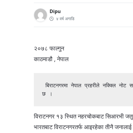
Dipu
४ वर्ष अगाडि
२०७८ फाल्गुन
काठमाडौ , नेपाल
 बिराटनगरमा नेपाल प्रहरीले नक्क्लि नोट सहित  तीन जना भारतिय नागरिकहरुलाइ पक्राउ गरेको 
छ ।
विराटनगर १३ स्थित नहरचोकबाट सिआरभी जतुवाक
भारतबाट विराटनगरतर्फ आइरहेका तीनै जनालाई