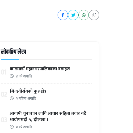
लोकप्रिय लेख
काठमाडौँ महानगरपालिकाका वडाहरु।
01
४ वर्ष अगाडि
जिन्दगीसँगको कुरुक्षेत्र
02
२ महिना अगाडि
आगामी चुनावका लागि आचार संहिता तयार गर्दै
03
आयोगभदौ ५, दोलखा ।
४ वर्ष अगाडि