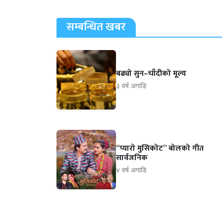
सम्बन्धित खबर
बढ्यो सुन–चाँदीको मूल्य
३ वर्ष अगाडि
“प्यारो मुसिकोट” बोलको गीत
सार्वजनिक
४ वर्ष अगाडि