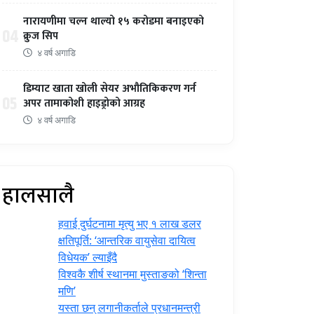
नारायणीमा चल्न थाल्यो १५ करोडमा बनाइएको
04
क्रुज सिप
४ वर्ष अगाडि
डिम्याट खाता खोली सेयर अभौतिकिकरण गर्न
05
अपर तामाकोशी हाइड्रोको आग्रह
४ वर्ष अगाडि
हालसालै
हवाई दुर्घटनामा मृत्यु भए १ लाख डलर
क्षतिपूर्ति: ‘आन्तरिक वायुसेवा दायित्व
विधेयक’ ल्याइँदै
विश्वकै शीर्ष स्थानमा मुस्ताङको ‘शिन्ता
मणि’
यस्ता छन् लगानीकर्ताले प्रधानमन्त्री