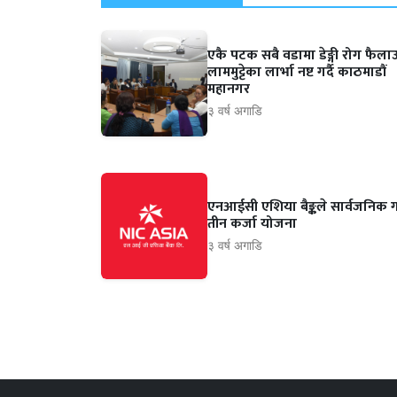
एकै पटक सबै वडामा डेङ्गी रोग फैलाउ
लाममुट्टेका लार्भा नष्ट गर्दै काठमाडौं
महानगर
३ वर्ष अगाडि
एनआईसी एशिया बैङ्कले सार्वजनिक गर
तीन कर्जा योजना
३ वर्ष अगाडि