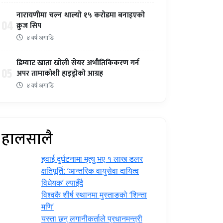
नारायणीमा चल्न थाल्यो १५ करोडमा बनाइएको
04
क्रुज सिप
४ वर्ष अगाडि
डिम्याट खाता खोली सेयर अभौतिकिकरण गर्न
05
अपर तामाकोशी हाइड्रोको आग्रह
४ वर्ष अगाडि
हालसालै
हवाई दुर्घटनामा मृत्यु भए १ लाख डलर
क्षतिपूर्ति: ‘आन्तरिक वायुसेवा दायित्व
विधेयक’ ल्याइँदै
विश्वकै शीर्ष स्थानमा मुस्ताङको ‘शिन्ता
मणि’
यस्ता छन् लगानीकर्ताले प्रधानमन्त्री