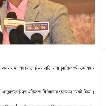
क-पटक अवसर पाएकाहरूलाई यसपालि समानुपातिकतर्फ उम्मेदवार
ँ अनुहार’लाई प्राथमिकता दिनेबारेमा छलफल गरेको थियो।