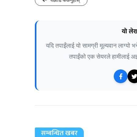
पछाडि फर्कनुहोस्
यो लेख
यदि तपाईंलाई यो सामग्री मूल्यवान लाग्यो 
तपाईंको एक सेयरले हामीलाई अझ 
सम्बन्धित खबर