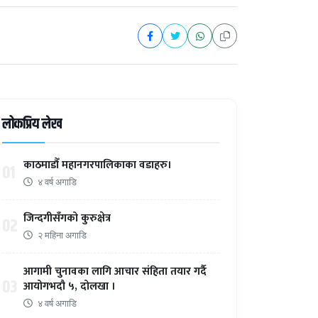
लोकप्रिय लेख
काठमाडौँ महानगरपालिकाका वडाहरु।
01
४ वर्ष अगाडि
जिन्दगीसँगको कुरुक्षेत्र
02
२ महिना अगाडि
आगामी चुनावका लागि आचार संहिता तयार गर्दै
03
आयोगभदौ ५, दोलखा ।
४ वर्ष अगाडि