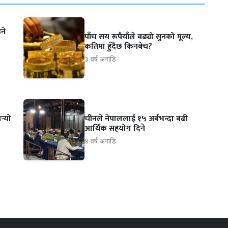
ने
पाँच सय रूपैयाँले बढ्यो सुनको मूल्य,
कतिमा हुँदैछ किनबेच?
३ वर्ष अगाडि
्‍यो
चीनले नेपाललाई १५ अर्बभन्दा बढी
आर्थिक सहयोग दिने
४ वर्ष अगाडि