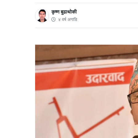
कृष्ण बुढाथोकी
४ वर्ष अगाडि