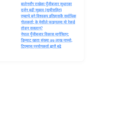
‍बालेनसँग राखेका पुँजीबजार सुधारका
दर्जन बढी सुझाव (सूचीसहित)
एम्बाप्पे बने विश्वकप इतिहासकै सर्वाधिक
गोलकर्ता; के मेसीले फाइनलमा यो रेकर्ड
तोड्न सक्लान्?
नेपाल पुँजीबजार विकास मार्गचित्र:
डिम्याट खाता संख्या ७७ लाख नाघ्यो,
टिएमएस प्रयोगकर्ता ह्वात्तै बढे