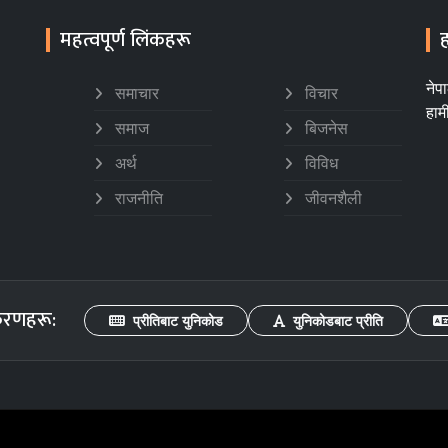
महत्वपूर्ण लिंकहरू
ह
नेप
समाचार
विचार
हाम
समाज
बिजनेस
अर्थ
विविध
राजनीति
जीवनशैली
करणहरू:
प्रीतिबाट युनिकोड
युनिकोडबाट प्रीति