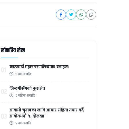
लोकप्रिय लेख
काठमाडौँ महानगरपालिकाका वडाहरु।
01
४ वर्ष अगाडि
जिन्दगीसँगको कुरुक्षेत्र
02
२ महिना अगाडि
आगामी चुनावका लागि आचार संहिता तयार गर्दै
03
आयोगभदौ ५, दोलखा ।
४ वर्ष अगाडि