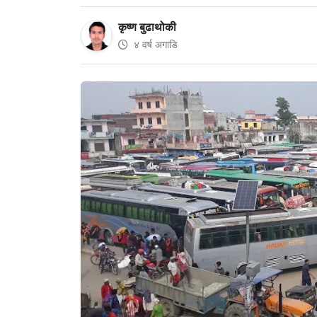
कृष्ण बुढाथोकी
४ वर्ष अगाडि