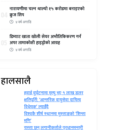
नारायणीमा चल्न थाल्यो १५ करोडमा बनाइएको
04
क्रुज सिप
४ वर्ष अगाडि
डिम्याट खाता खोली सेयर अभौतिकिकरण गर्न
05
अपर तामाकोशी हाइड्रोको आग्रह
४ वर्ष अगाडि
हालसालै
हवाई दुर्घटनामा मृत्यु भए १ लाख डलर
क्षतिपूर्ति: ‘आन्तरिक वायुसेवा दायित्व
विधेयक’ ल्याइँदै
विश्वकै शीर्ष स्थानमा मुस्ताङको ‘शिन्ता
मणि’
यस्ता छन् लगानीकर्ताले प्रधानमन्त्री