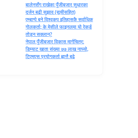
‍बालेनसँग राखेका पुँजीबजार सुधारका
दर्जन बढी सुझाव (सूचीसहित)
एम्बाप्पे बने विश्वकप इतिहासकै सर्वाधिक
गोलकर्ता; के मेसीले फाइनलमा यो रेकर्ड
तोड्न सक्लान्?
नेपाल पुँजीबजार विकास मार्गचित्र:
डिम्याट खाता संख्या ७७ लाख नाघ्यो,
टिएमएस प्रयोगकर्ता ह्वात्तै बढे