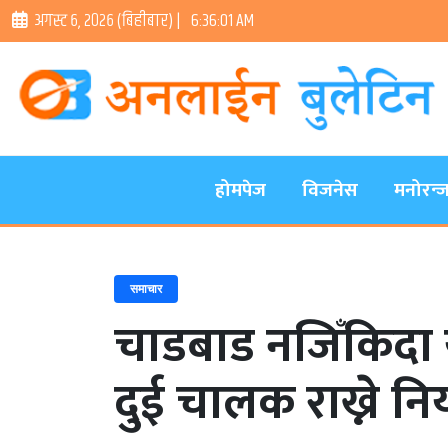
अगस्ट ६, २०२६ (बिहीबार) |
6:36:02 AM
होमपेज
विजनेस
मनोरन्
समाचार
चाडबाड नजिँकिदा य
दुई चालक राख्ने न