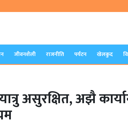
जन
जीवनशैली
राजनीति
पर्यटन
खेलकुद
व
ात्रु असुरक्षित, अझै कार
ियम