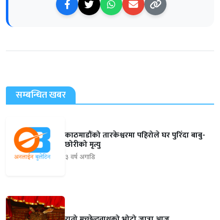
सम्बन्धित खबर
काठमाडौंको तारकेश्वरमा पहिरोले घर पुरिँदा बाबु-
छोरीको मृत्यु
३ वर्ष अगाडि
रातो मच्छेन्द्रनाथको भोटो जात्रा आज