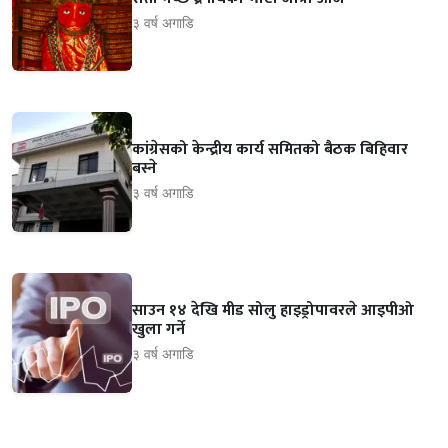
३ वर्ष अगाडि
कांग्रेसको केन्द्रीय कार्य समितको बैठक बिहिवार
बस्ने
३ वर्ष अगाडि
साउन १४ देखि मीड सोलु हाइड्रोपावरले आइपीओ
खुला गर्ने
३ वर्ष अगाडि