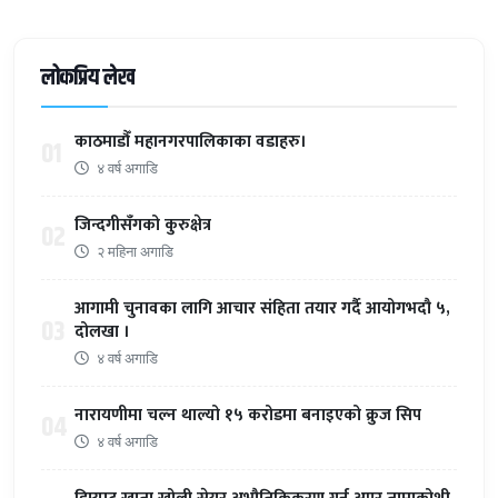
लोकप्रिय लेख
काठमाडौँ महानगरपालिकाका वडाहरु।
01
४ वर्ष अगाडि
जिन्दगीसँगको कुरुक्षेत्र
02
२ महिना अगाडि
आगामी चुनावका लागि आचार संहिता तयार गर्दै आयोगभदौ ५,
03
दोलखा ।
४ वर्ष अगाडि
नारायणीमा चल्न थाल्यो १५ करोडमा बनाइएको क्रुज सिप
04
४ वर्ष अगाडि