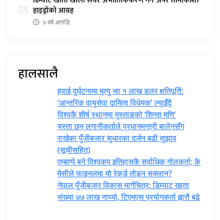
डिम्याट खाता खोली सेयर अभौतिकिकरण गर्न अपर तामाकोशी
05
हाइड्रोको आग्रह
४ वर्ष अगाडि
हालसालै
हवाई दुर्घटनामा मृत्यु भए १ लाख डलर क्षतिपूर्ति:
‘आन्तरिक वायुसेवा दायित्व विधेयक’ ल्याइँदै
विश्वकै शीर्ष स्थानमा मुस्ताङको ‘शिन्ता मणि’
यस्ता छन् लगानीकर्ताले प्रधानमन्त्री ‍बालेनसँग
राखेका पुँजीबजार सुधारका दर्जन बढी सुझाव
(सूचीसहित)
एम्बाप्पे बने विश्वकप इतिहासकै सर्वाधिक गोलकर्ता; के
मेसीले फाइनलमा यो रेकर्ड तोड्न सक्लान्?
नेपाल पुँजीबजार विकास मार्गचित्र: डिम्याट खाता
संख्या ७७ लाख नाघ्यो, टिएमएस प्रयोगकर्ता ह्वात्तै बढे