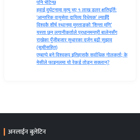
पनि भेटिन्छ
हवाई दुर्घटनामा मृत्यु भए १ लाख डलर क्षतिपूर्ति:
‘आन्तरिक वायुसेवा दायित्व विधेयक’ ल्याइँदै
विश्वकै शीर्ष स्थानमा मुस्ताङको ‘शिन्ता मणि’
यस्ता छन् लगानीकर्ताले प्रधानमन्त्री ‍बालेनसँग
राखेका पुँजीबजार सुधारका दर्जन बढी सुझाव
(सूचीसहित)
एम्बाप्पे बने विश्वकप इतिहासकै सर्वाधिक गोलकर्ता; के
मेसीले फाइनलमा यो रेकर्ड तोड्न सक्लान्?
अनलाईन बुलेटिन