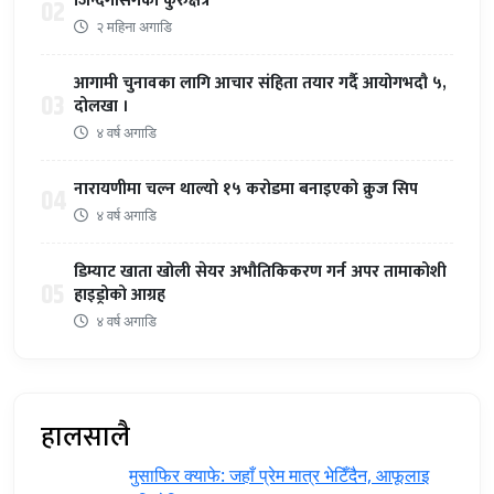
जिन्दगीसँगको कुरुक्षेत्र
02
२ महिना अगाडि
आगामी चुनावका लागि आचार संहिता तयार गर्दै आयोगभदौ ५,
03
दोलखा ।
४ वर्ष अगाडि
नारायणीमा चल्न थाल्यो १५ करोडमा बनाइएको क्रुज सिप
04
४ वर्ष अगाडि
डिम्याट खाता खोली सेयर अभौतिकिकरण गर्न अपर तामाकोशी
05
हाइड्रोको आग्रह
४ वर्ष अगाडि
हालसालै
मुसाफिर क्याफे: जहाँ प्रेम मात्र भेटिँदैन, आफूलाइ