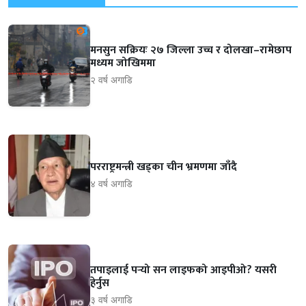
मनसुन सक्रियः २७ जिल्ला उच्च र दोलखा–रामेछाप
मध्यम जोखिममा
२ वर्ष अगाडि
परराष्ट्रमन्त्री खड्का चीन भ्रमणमा जाँदै
४ वर्ष अगाडि
तपाइलाई पर्‍यो सन लाइफको आइपीओ? यसरी
हेर्नुस
३ वर्ष अगाडि