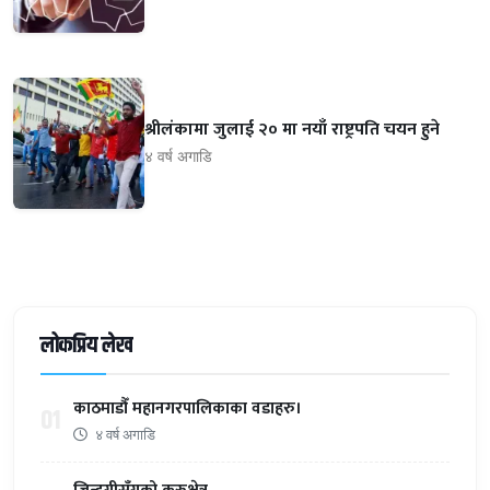
श्रीलंकामा जुलाई २० मा नयाँ राष्ट्रपति चयन हुने
४ वर्ष अगाडि
लोकप्रिय लेख
काठमाडौँ महानगरपालिकाका वडाहरु।
01
४ वर्ष अगाडि