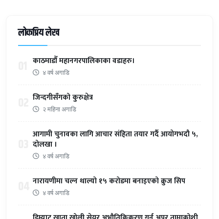
लोकप्रिय लेख
काठमाडौँ महानगरपालिकाका वडाहरु।
01
४ वर्ष अगाडि
जिन्दगीसँगको कुरुक्षेत्र
02
२ महिना अगाडि
आगामी चुनावका लागि आचार संहिता तयार गर्दै आयोगभदौ ५,
03
दोलखा ।
४ वर्ष अगाडि
नारायणीमा चल्न थाल्यो १५ करोडमा बनाइएको क्रुज सिप
04
४ वर्ष अगाडि
डिम्याट खाता खोली सेयर अभौतिकिकरण गर्न अपर तामाकोशी