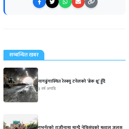
सम्बन्धित खबर
नागढुंगास्थित रेस्क्यु टनेलको ‘ब्रेक थ्रू’ हुँदै
३ वर्ष अगाडि
गभर्नरको राजीनामा माग्दै नेविसंघको मशाल जुलुस