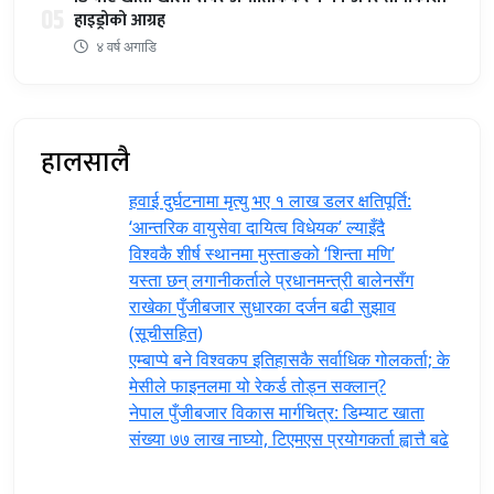
05
हाइड्रोको आग्रह
४ वर्ष अगाडि
हालसालै
हवाई दुर्घटनामा मृत्यु भए १ लाख डलर क्षतिपूर्ति:
‘आन्तरिक वायुसेवा दायित्व विधेयक’ ल्याइँदै
विश्वकै शीर्ष स्थानमा मुस्ताङको ‘शिन्ता मणि’
यस्ता छन् लगानीकर्ताले प्रधानमन्त्री ‍बालेनसँग
राखेका पुँजीबजार सुधारका दर्जन बढी सुझाव
(सूचीसहित)
एम्बाप्पे बने विश्वकप इतिहासकै सर्वाधिक गोलकर्ता; के
मेसीले फाइनलमा यो रेकर्ड तोड्न सक्लान्?
नेपाल पुँजीबजार विकास मार्गचित्र: डिम्याट खाता
संख्या ७७ लाख नाघ्यो, टिएमएस प्रयोगकर्ता ह्वात्तै बढे