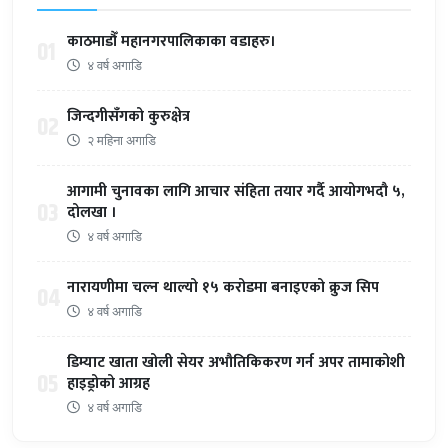
काठमाडौँ महानगरपालिकाका वडाहरु।
01
४ वर्ष अगाडि
जिन्दगीसँगको कुरुक्षेत्र
02
२ महिना अगाडि
आगामी चुनावका लागि आचार संहिता तयार गर्दै आयोगभदौ ५,
03
दोलखा ।
४ वर्ष अगाडि
नारायणीमा चल्न थाल्यो १५ करोडमा बनाइएको क्रुज सिप
04
४ वर्ष अगाडि
डिम्याट खाता खोली सेयर अभौतिकिकरण गर्न अपर तामाकोशी
05
हाइड्रोको आग्रह
४ वर्ष अगाडि