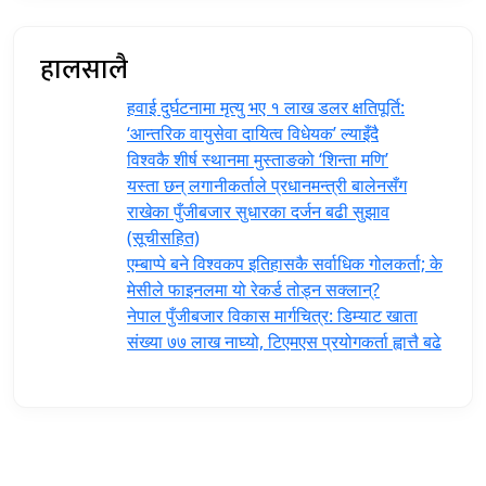
हालसालै
हवाई दुर्घटनामा मृत्यु भए १ लाख डलर क्षतिपूर्ति:
‘आन्तरिक वायुसेवा दायित्व विधेयक’ ल्याइँदै
विश्वकै शीर्ष स्थानमा मुस्ताङको ‘शिन्ता मणि’
यस्ता छन् लगानीकर्ताले प्रधानमन्त्री ‍बालेनसँग
राखेका पुँजीबजार सुधारका दर्जन बढी सुझाव
(सूचीसहित)
एम्बाप्पे बने विश्वकप इतिहासकै सर्वाधिक गोलकर्ता; के
मेसीले फाइनलमा यो रेकर्ड तोड्न सक्लान्?
नेपाल पुँजीबजार विकास मार्गचित्र: डिम्याट खाता
संख्या ७७ लाख नाघ्यो, टिएमएस प्रयोगकर्ता ह्वात्तै बढे