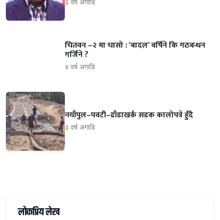
३ वर्ष अगाडि
चितवन –२ मा चासो : ‘बादल’ वर्षिने कि गठबन्धन
गर्जिने ?
४ वर्ष अगाडि
नयाँपुल–पवटी–डाँडाखर्क सडक कालोपत्रे हुँदै
३ वर्ष अगाडि
लोकप्रिय लेख