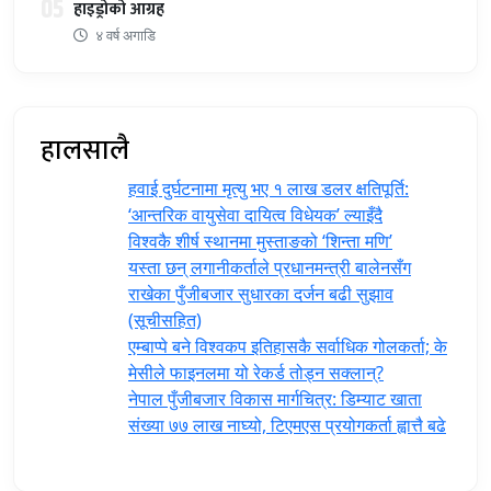
05
हाइड्रोको आग्रह
४ वर्ष अगाडि
हालसालै
हवाई दुर्घटनामा मृत्यु भए १ लाख डलर क्षतिपूर्ति:
‘आन्तरिक वायुसेवा दायित्व विधेयक’ ल्याइँदै
विश्वकै शीर्ष स्थानमा मुस्ताङको ‘शिन्ता मणि’
यस्ता छन् लगानीकर्ताले प्रधानमन्त्री ‍बालेनसँग
राखेका पुँजीबजार सुधारका दर्जन बढी सुझाव
(सूचीसहित)
एम्बाप्पे बने विश्वकप इतिहासकै सर्वाधिक गोलकर्ता; के
मेसीले फाइनलमा यो रेकर्ड तोड्न सक्लान्?
नेपाल पुँजीबजार विकास मार्गचित्र: डिम्याट खाता
संख्या ७७ लाख नाघ्यो, टिएमएस प्रयोगकर्ता ह्वात्तै बढे