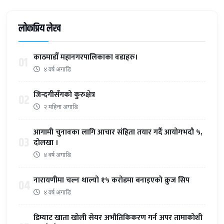
लोकप्रिय लेख
काठमाडौँ महानगरपालिकाका वडाहरु।
01
४ वर्ष अगाडि
जिन्दगीसँगको कुरुक्षेत्र
02
२ महिना अगाडि
आगामी चुनावका लागि आचार संहिता तयार गर्दै आयोगभदौ ५,
03
दोलखा ।
४ वर्ष अगाडि
नारायणीमा चल्न थाल्यो १५ करोडमा बनाइएको क्रुज सिप
04
४ वर्ष अगाडि
डिम्याट खाता खोली सेयर अभौतिकिकरण गर्न अपर तामाकोशी