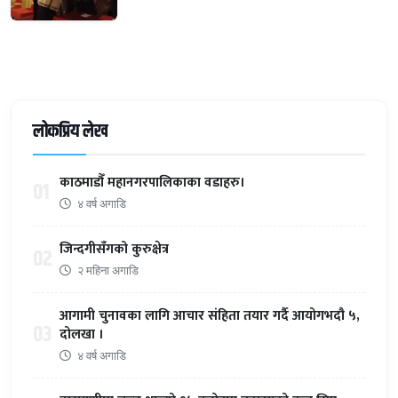
लोकप्रिय लेख
काठमाडौँ महानगरपालिकाका वडाहरु।
01
४ वर्ष अगाडि
जिन्दगीसँगको कुरुक्षेत्र
02
२ महिना अगाडि
आगामी चुनावका लागि आचार संहिता तयार गर्दै आयोगभदौ ५,
03
दोलखा ।
४ वर्ष अगाडि