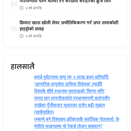
नारायणीमा चल्न थाल्यो १५ करोडमा बनाइएको क्रुज सिप
04
४ वर्ष अगाडि
डिम्याट खाता खोली सेयर अभौतिकिकरण गर्न अपर तामाकोशी
05
हाइड्रोको आग्रह
४ वर्ष अगाडि
हालसालै
हवाई दुर्घटनामा मृत्यु भए १ लाख डलर क्षतिपूर्ति:
‘आन्तरिक वायुसेवा दायित्व विधेयक’ ल्याइँदै
विश्वकै शीर्ष स्थानमा मुस्ताङको ‘शिन्ता मणि’
यस्ता छन् लगानीकर्ताले प्रधानमन्त्री ‍बालेनसँग
राखेका पुँजीबजार सुधारका दर्जन बढी सुझाव
(सूचीसहित)
एम्बाप्पे बने विश्वकप इतिहासकै सर्वाधिक गोलकर्ता; के
मेसीले फाइनलमा यो रेकर्ड तोड्न सक्लान्?