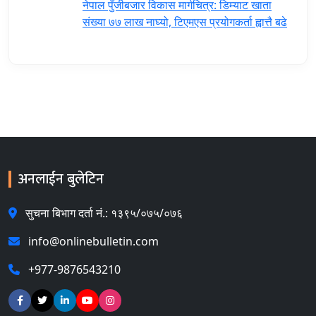
नेपाल पुँजीबजार विकास मार्गचित्र: डिम्याट खाता
संख्या ७७ लाख नाघ्यो, टिएमएस प्रयोगकर्ता ह्वात्तै बढे
अनलाईन बुलेटिन
सुचना बिभाग दर्ता नं.: १३९५/०७५/०७६
info@onlinebulletin.com
+977-9876543210