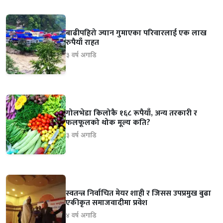
बाढीपहिरो ज्यान गुमाएका परिवारलाई एक लाख
रुपैयाँ राहत
३ वर्ष अगाडि
गोलभेडा किलोकै १६८ रूपैयाँ, अन्य तरकारी र
फलफूलको थोक मूल्य कति?
३ वर्ष अगाडि
स्वतन्त्र निर्वाचित मेयर शाही र जिसस उपप्रमुख बुढा
एकीकृत समाजवादीमा प्रवेश
४ वर्ष अगाडि