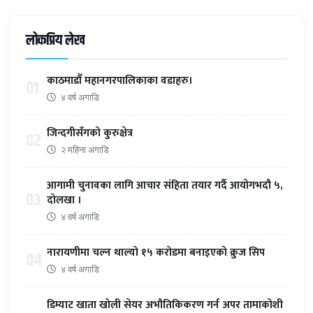
लोकप्रिय लेख
काठमाडौँ महानगरपालिकाका वडाहरु।
01
४ वर्ष अगाडि
जिन्दगीसँगको कुरुक्षेत्र
02
२ महिना अगाडि
आगामी चुनावका लागि आचार संहिता तयार गर्दै आयोगभदौ ५,
03
दोलखा ।
४ वर्ष अगाडि
नारायणीमा चल्न थाल्यो १५ करोडमा बनाइएको क्रुज सिप
04
४ वर्ष अगाडि
डिम्याट खाता खोली सेयर अभौतिकिकरण गर्न अपर तामाकोशी