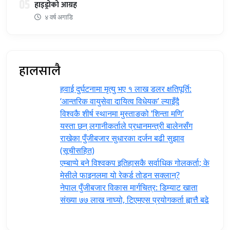
05
हाइड्रोको आग्रह
४ वर्ष अगाडि
हालसालै
हवाई दुर्घटनामा मृत्यु भए १ लाख डलर क्षतिपूर्ति:
‘आन्तरिक वायुसेवा दायित्व विधेयक’ ल्याइँदै
विश्वकै शीर्ष स्थानमा मुस्ताङको ‘शिन्ता मणि’
यस्ता छन् लगानीकर्ताले प्रधानमन्त्री ‍बालेनसँग
राखेका पुँजीबजार सुधारका दर्जन बढी सुझाव
(सूचीसहित)
एम्बाप्पे बने विश्वकप इतिहासकै सर्वाधिक गोलकर्ता; के
मेसीले फाइनलमा यो रेकर्ड तोड्न सक्लान्?
नेपाल पुँजीबजार विकास मार्गचित्र: डिम्याट खाता
संख्या ७७ लाख नाघ्यो, टिएमएस प्रयोगकर्ता ह्वात्तै बढे