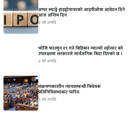
अप्पर स्याङ्गे हाइड्रोपावरको आइपीओमा आवेदन दिने
आज अन्तिम दिन
३ वर्ष अगाडि
भोलि फाल्गुन १९ गते बिहिबार ग्याल्बो ल्होसार को
उपलक्ष्यमा सरकारले सार्वजनिक बिदा दिएको छ ।
४ वर्ष अगाडि
संक्रमणकालीन न्यायसम्बन्धी विधेयक
प्रतिनिधिसभाबाट पारित
२ वर्ष अगाडि