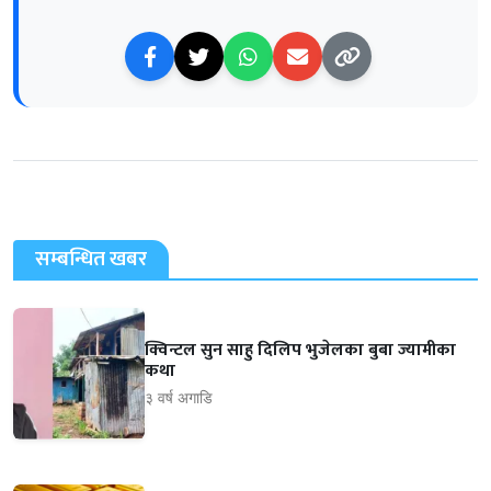
सम्बन्धित खबर
क्विन्टल सुन साहु दिलिप भुजेलका बुबा ज्यामीका
कथा
३ वर्ष अगाडि