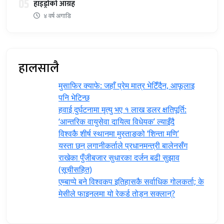
05
हाइड्रोको आग्रह
४ वर्ष अगाडि
हालसालै
मुसाफिर क्याफे: जहाँ प्रेम मात्र भेटिँदैन, आफूलाइ
पनि भेटिन्छ
हवाई दुर्घटनामा मृत्यु भए १ लाख डलर क्षतिपूर्ति:
‘आन्तरिक वायुसेवा दायित्व विधेयक’ ल्याइँदै
विश्वकै शीर्ष स्थानमा मुस्ताङको ‘शिन्ता मणि’
यस्ता छन् लगानीकर्ताले प्रधानमन्त्री ‍बालेनसँग
राखेका पुँजीबजार सुधारका दर्जन बढी सुझाव
(सूचीसहित)
एम्बाप्पे बने विश्वकप इतिहासकै सर्वाधिक गोलकर्ता; के
मेसीले फाइनलमा यो रेकर्ड तोड्न सक्लान्?