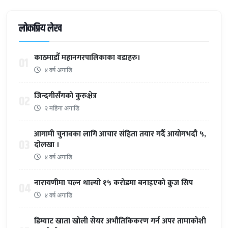
लोकप्रिय लेख
काठमाडौँ महानगरपालिकाका वडाहरु।
01
४ वर्ष अगाडि
जिन्दगीसँगको कुरुक्षेत्र
02
२ महिना अगाडि
आगामी चुनावका लागि आचार संहिता तयार गर्दै आयोगभदौ ५,
03
दोलखा ।
४ वर्ष अगाडि
नारायणीमा चल्न थाल्यो १५ करोडमा बनाइएको क्रुज सिप
04
४ वर्ष अगाडि
डिम्याट खाता खोली सेयर अभौतिकिकरण गर्न अपर तामाकोशी