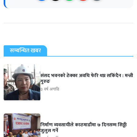
सम्बन्धित खबर
संसद भवनको ठेक्का अवधि फेरि थप्न सकिंदैन : मन्त्री
गुरुङ
३ वर्ष अगाडि
निर्माण व्यवसायीले काठमाडौंमा ७ दिनसम्म सिठ्ठी
जुलुस गर्ने