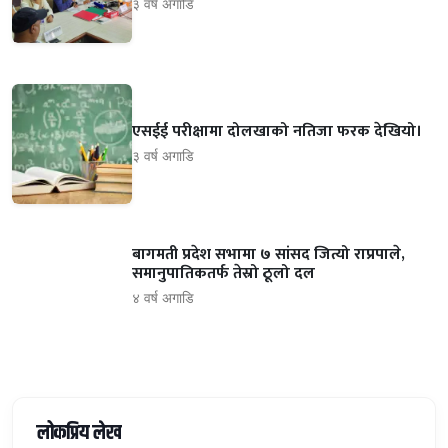
३ वर्ष अगाडि
एसईई परीक्षामा दोलखाको नतिजा फरक देखियो।
३ वर्ष अगाडि
बागमती प्रदेश सभामा ७ सांसद जित्यो राप्रपाले,
समानुपातिकतर्फ तेस्रो ठूलो दल
४ वर्ष अगाडि
लोकप्रिय लेख