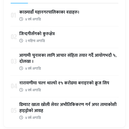
काठमाडौँ महानगरपालिकाका वडाहरु।
01
४ वर्ष अगाडि
जिन्दगीसँगको कुरुक्षेत्र
02
२ महिना अगाडि
आगामी चुनावका लागि आचार संहिता तयार गर्दै आयोगभदौ ५,
03
दोलखा ।
४ वर्ष अगाडि
नारायणीमा चल्न थाल्यो १५ करोडमा बनाइएको क्रुज सिप
04
४ वर्ष अगाडि
डिम्याट खाता खोली सेयर अभौतिकिकरण गर्न अपर तामाकोशी
05
हाइड्रोको आग्रह
४ वर्ष अगाडि