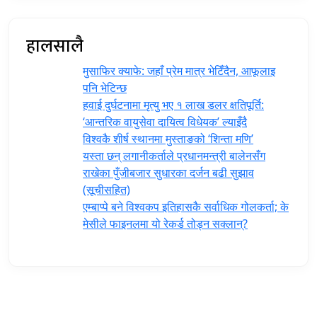
हालसालै
मुसाफिर क्याफे: जहाँ प्रेम मात्र भेटिँदैन, आफूलाइ
पनि भेटिन्छ
हवाई दुर्घटनामा मृत्यु भए १ लाख डलर क्षतिपूर्ति:
‘आन्तरिक वायुसेवा दायित्व विधेयक’ ल्याइँदै
विश्वकै शीर्ष स्थानमा मुस्ताङको ‘शिन्ता मणि’
यस्ता छन् लगानीकर्ताले प्रधानमन्त्री ‍बालेनसँग
राखेका पुँजीबजार सुधारका दर्जन बढी सुझाव
(सूचीसहित)
एम्बाप्पे बने विश्वकप इतिहासकै सर्वाधिक गोलकर्ता; के
मेसीले फाइनलमा यो रेकर्ड तोड्न सक्लान्?