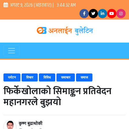
अगस्ट ९, २०२६ (आइतबार) |
3:44:33 AM
पर्यटन
विचार
विविध
समाचार
समाज
फिर्केखोलाको सिमाङ्कन प्रतिवेदन
महानगरले बुझयो
कृष्ण बुढाथोकी