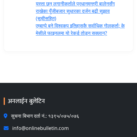
यस्ता छन् लगानीकर्ताले प्रधानमन्त्री ‍बालेनसँग
राखेका पुँजीबजार सुधारका दर्जन बढी सुझाव
(सूचीसहित)
एम्बाप्पे बने विश्वकप इतिहासकै सर्वाधिक गोलकर्ता; के
मेसीले फाइनलमा यो रेकर्ड तोड्न सक्लान्?
अनलाईन बुलेटिन
सुचना बिभाग दर्ता नं.: १३९५/०७५/०७६
info@onlinebulletin.com