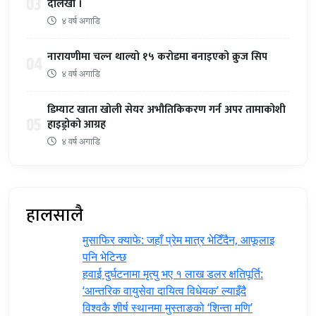
03
दोलखा ।
४ वर्ष अगाडि
नारायणीमा चल्न थाल्यो १५ करोडमा बनाइएको क्रुज सिप
04
४ वर्ष अगाडि
डिम्याट खाता खोली सेयर अभौतिकिकरण गर्न अपर तामाकोशी
05
हाइड्रोको आग्रह
४ वर्ष अगाडि
हालसालै
मुसाफिर क्याफे: जहाँ प्रेम मात्र भेटिँदैन, आफूलाइ
पनि भेटिन्छ
हवाई दुर्घटनामा मृत्यु भए १ लाख डलर क्षतिपूर्ति:
‘आन्तरिक वायुसेवा दायित्व विधेयक’ ल्याइँदै
विश्वकै शीर्ष स्थानमा मुस्ताङको ‘शिन्ता मणि’