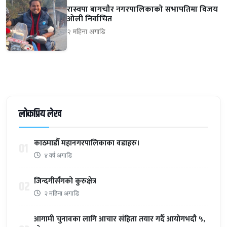
रास्वपा बागचौर नगरपालिकाको सभापतिमा विजय
ओली निर्वाचित
२ महिना अगाडि
लोकप्रिय लेख
काठमाडौँ महानगरपालिकाका वडाहरु।
01
४ वर्ष अगाडि
जिन्दगीसँगको कुरुक्षेत्र
02
२ महिना अगाडि
आगामी चुनावका लागि आचार संहिता तयार गर्दै आयोगभदौ ५,