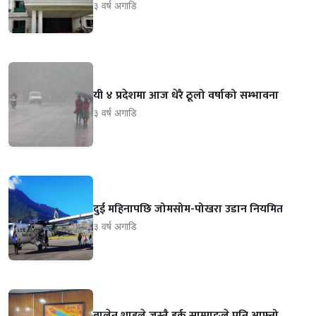
३ वर्ष अगाडि
यी ४ प्रदेशमा आज धेरै ठूलो वर्षाको सम्भावना
३ वर्ष अगाडि
दुई महिनापछि जोमसोम-पोखरा उडान नियमित
३ वर्ष अगाडि
बालेन शाहले जस्तै हर्क साम्पाङले पनि आफ्नो