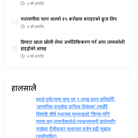
४ वर्ष अगाडि
नारायणीमा चल्न थाल्यो १५ करोडमा बनाइएको क्रुज सिप
04
४ वर्ष अगाडि
डिम्याट खाता खोली सेयर अभौतिकिकरण गर्न अपर तामाकोशी
05
हाइड्रोको आग्रह
४ वर्ष अगाडि
हालसालै
हवाई दुर्घटनामा मृत्यु भए १ लाख डलर क्षतिपूर्ति:
‘आन्तरिक वायुसेवा दायित्व विधेयक’ ल्याइँदै
विश्वकै शीर्ष स्थानमा मुस्ताङको ‘शिन्ता मणि’
यस्ता छन् लगानीकर्ताले प्रधानमन्त्री ‍बालेनसँग
राखेका पुँजीबजार सुधारका दर्जन बढी सुझाव
(सूचीसहित)