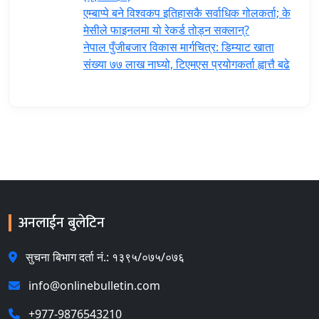
एम्बाप्पे बने विश्वकप इतिहासकै सर्वाधिक गोलकर्ता; के
मेसीले फाइनलमा यो रेकर्ड तोड्न सक्लान्?
नेपाल पुँजीबजार विकास मार्गचित्र: डिम्याट खाता
संख्या ७७ लाख नाघ्यो, टिएमएस प्रयोगकर्ता ह्वात्तै बढे
अनलाईन बुलेटिन
सुचना बिभाग दर्ता नं.: १३९५/०७५/०७६
info@onlinebulletin.com
+977-9876543210