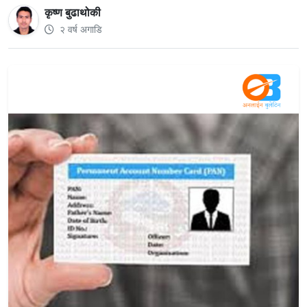
कृष्ण बुढाथोकी
२ वर्ष अगाडि