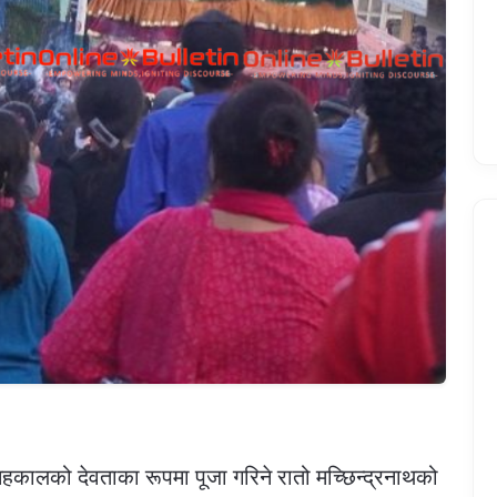
कालको देवताका रूपमा पूजा गरिने रातो मच्छिन्द्रनाथको