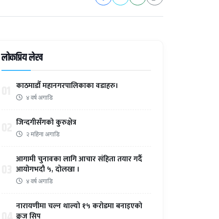
लोकप्रिय लेख
काठमाडौँ महानगरपालिकाका वडाहरु।
01
४ वर्ष अगाडि
जिन्दगीसँगको कुरुक्षेत्र
02
२ महिना अगाडि
आगामी चुनावका लागि आचार संहिता तयार गर्दै
03
आयोगभदौ ५, दोलखा ।
४ वर्ष अगाडि
नारायणीमा चल्न थाल्यो १५ करोडमा बनाइएको
04
क्रुज सिप