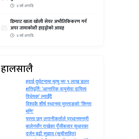
४ वर्ष अगाडि
डिम्याट खाता खोली सेयर अभौतिकिकरण गर्न
05
अपर तामाकोशी हाइड्रोको आग्रह
४ वर्ष अगाडि
हालसालै
हवाई दुर्घटनामा मृत्यु भए १ लाख डलर
क्षतिपूर्ति: ‘आन्तरिक वायुसेवा दायित्व
विधेयक’ ल्याइँदै
विश्वकै शीर्ष स्थानमा मुस्ताङको ‘शिन्ता
मणि’
यस्ता छन् लगानीकर्ताले प्रधानमन्त्री
‍बालेनसँग राखेका पुँजीबजार सुधारका
दर्जन बढी सुझाव (सूचीसहित)