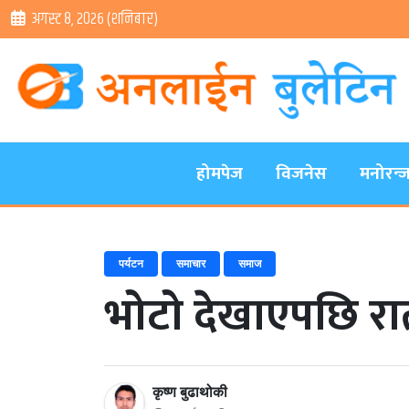
अगस्ट ८, २०२६ (शनिबार)
होमपेज
विजनेस
मनोरन्
पर्यटन
समाचार
समाज
भोटो देखाएपछि रात
कृष्ण बुढाथोकी