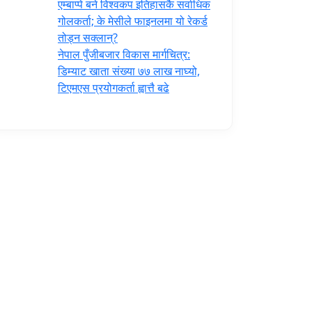
एम्बाप्पे बने विश्वकप इतिहासकै सर्वाधिक
गोलकर्ता; के मेसीले फाइनलमा यो रेकर्ड
तोड्न सक्लान्?
नेपाल पुँजीबजार विकास मार्गचित्र:
डिम्याट खाता संख्या ७७ लाख नाघ्यो,
टिएमएस प्रयोगकर्ता ह्वात्तै बढे