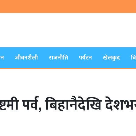
जन
जीवनशैली
राजनीति
पर्यटन
खेलकुद
व
्टमी पर्व, बिहानैदेखि देश