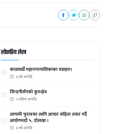
लोकप्रिय लेख
काठमाडौँ महानगरपालिकाका वडाहरु।
01
४ वर्ष अगाडि
जिन्दगीसँगको कुरुक्षेत्र
02
२ महिना अगाडि
आगामी चुनावका लागि आचार संहिता तयार गर्दै
03
आयोगभदौ ५, दोलखा ।
४ वर्ष अगाडि