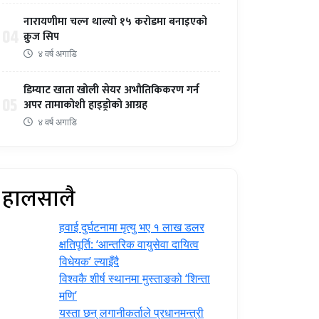
नारायणीमा चल्न थाल्यो १५ करोडमा बनाइएको
04
क्रुज सिप
४ वर्ष अगाडि
डिम्याट खाता खोली सेयर अभौतिकिकरण गर्न
05
अपर तामाकोशी हाइड्रोको आग्रह
४ वर्ष अगाडि
हालसालै
हवाई दुर्घटनामा मृत्यु भए १ लाख डलर
क्षतिपूर्ति: ‘आन्तरिक वायुसेवा दायित्व
विधेयक’ ल्याइँदै
विश्वकै शीर्ष स्थानमा मुस्ताङको ‘शिन्ता
मणि’
यस्ता छन् लगानीकर्ताले प्रधानमन्त्री