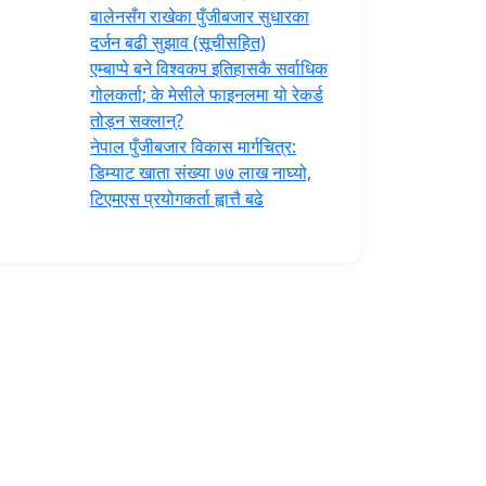
‍बालेनसँग राखेका पुँजीबजार सुधारका
दर्जन बढी सुझाव (सूचीसहित)
एम्बाप्पे बने विश्वकप इतिहासकै सर्वाधिक
गोलकर्ता; के मेसीले फाइनलमा यो रेकर्ड
तोड्न सक्लान्?
नेपाल पुँजीबजार विकास मार्गचित्र:
डिम्याट खाता संख्या ७७ लाख नाघ्यो,
टिएमएस प्रयोगकर्ता ह्वात्तै बढे