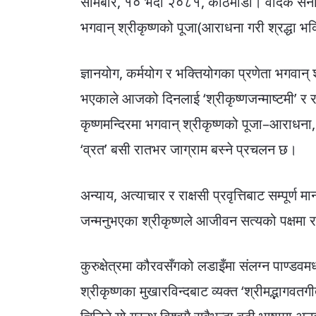
सोमबार, १० भदौ २०८१, काठमाडौं। वैदिक सनातन हि
भगवान् श्रीकृष्णको पूजा(आराधना गरी श्रद्धा भक्
ज्ञानयोग, कर्मयोग र भक्तियोगका प्रणेता भगवान् श
भएकाले आजको दिनलाई ‘श्रीकृष्णजन्माष्टमी’ र 
कृष्णमन्दिरमा भगवान् श्रीकृष्णको पूजा–आराधना,
‘व्रत’ बसी रातभर जाग्राम बस्ने प्रचलन छ।
अन्याय, अत्याचार र राक्षसी प्रवृत्तिबाट सम्पूर्ण
जन्मनुभएका श्रीकृष्णले आजीवन सत्यको पक्षमा र
कुरुक्षेत्रमा कौरवसँगको लडाइँमा संलग्न पाण्डवम
श्रीकृष्णका मुखारविन्दबाट व्यक्त ‘श्रीमद्भागवत