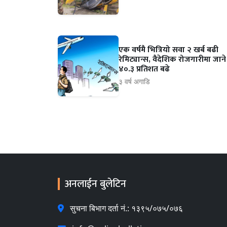
एक वर्षमै भित्रियो सवा २ खर्ब बढी
रेमिट्यान्स, वैदेशिक रोजगारीमा जाने
४०.३ प्रतिशत बढे
३ वर्ष अगाडि
अनलाईन बुलेटिन
सुचना बिभाग दर्ता नं.: १३९५/०७५/०७६