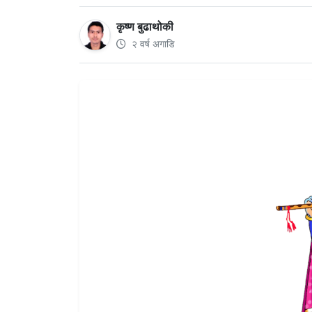
कृष्ण बुढाथोकी
२ वर्ष अगाडि