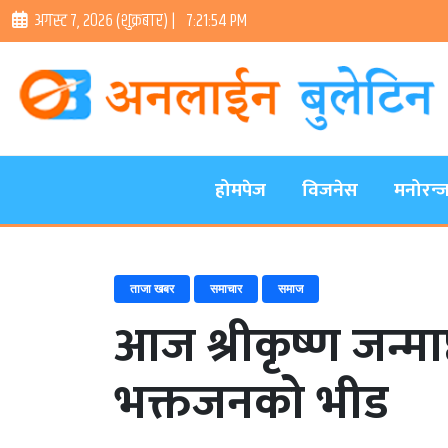
अगस्ट ७, २०२६ (शुक्रबार) |
7:21:55 PM
होमपेज
विजनेस
मनोरन्
ताजा खबर
समाचार
समाज
आज श्रीकृष्ण जन्माष
भक्तजनको भीड