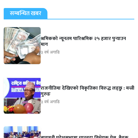
सम्बन्धित खबर
श्रमिकको न्यूनतम पारिश्रमिक २५ हजार पुर्‍याउन
माग
३ वर्ष अगाडि
राजनीतिमा देखिएको विकृतिका विरुद्ध लड्छु : मन्त्री
गुरुङ
३ वर्ष अगाडि
बागमती प्रदेशसभामा चारवटा विधेयक पेस, बैठक