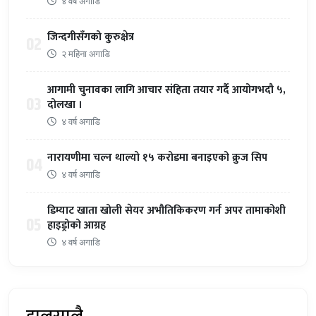
४ वर्ष अगाडि
जिन्दगीसँगको कुरुक्षेत्र
02
२ महिना अगाडि
आगामी चुनावका लागि आचार संहिता तयार गर्दै आयोगभदौ ५,
03
दोलखा ।
४ वर्ष अगाडि
नारायणीमा चल्न थाल्यो १५ करोडमा बनाइएको क्रुज सिप
04
४ वर्ष अगाडि
डिम्याट खाता खोली सेयर अभौतिकिकरण गर्न अपर तामाकोशी
05
हाइड्रोको आग्रह
४ वर्ष अगाडि
हालसालै