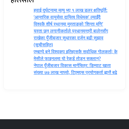
हवाई दुर्घटनामा मृत्यु भए १ लाख डलर क्षतिपूर्ति:
‘आन्तरिक वायुसेवा दायित्व विधेयक’ ल्याइँदै
विश्वकै शीर्ष स्थानमा मुस्ताङको ‘शिन्ता मणि’
यस्ता छन् लगानीकर्ताले प्रधानमन्त्री ‍बालेनसँग
राखेका पुँजीबजार सुधारका दर्जन बढी सुझाव
(सूचीसहित)
एम्बाप्पे बने विश्वकप इतिहासकै सर्वाधिक गोलकर्ता; के
मेसीले फाइनलमा यो रेकर्ड तोड्न सक्लान्?
नेपाल पुँजीबजार विकास मार्गचित्र: डिम्याट खाता
संख्या ७७ लाख नाघ्यो, टिएमएस प्रयोगकर्ता ह्वात्तै बढे