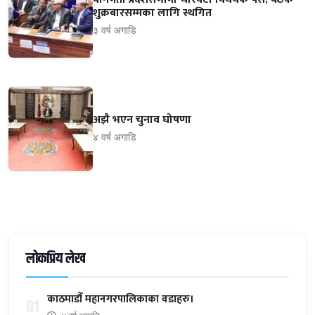
शुक्रबारसम्मका लागि स्थगित
३ वर्ष अगाडि
अझै भएन चुनाव घोषणा
४ वर्ष अगाडि
लोकप्रिय लेख
काठमाडौँ महानगरपालिकाका वडाहरु।
01