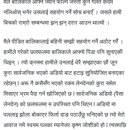
मैले बालिकाले आफ्नै ज्यान फाल्ने जस्तो कुनै गलत कदम
नलिओस् भनेर उसलाई सहयोग गर्ने सोच बनाएँ । जसले हामी
बिचको राम्रो सम्बन्धमा झन् झन् दरार आउन थाल्यो ।
मैले पीडित बालिकालाई बहिनी सम्झी सहयोग गर्ने अठोट गरेँ ।
हामीले गरेको छलफलमा बालिकाले आफ्नो पिडा पनि सुनाएकी
थिइन् । त्यो क्रममा हामीले उनलाई धेरै सम्झाएका छौ जुन
कुरा सार्वजनिक भएको अडियो बाट हटाइ सुनियोजित बनाएका
रहेछन् l अरू नै कसैसँग भएको रकम लेनदेनको कुरा समेत
मिसाएर भ्रम पैदा गर्न खोजिएको छ l सार्वजनिक अडियो (पैसा
लेनदेन) को छलफलमा म उपस्थित पनि थिएन l अडियो मा
पललाइ झोला बोकाएर फिर्ता दाङ पठाउँछु भनिएको छ त्यो मेरो
आवाज नभै स्वयम पलका म्यानेजर कृष्ण जोशीको हो l त्यसपछि