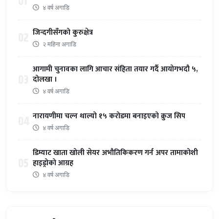
01
४ वर्ष अगाडि
जिन्दगीसँगको कुरुक्षेत्र
02
२ महिना अगाडि
आगामी चुनावका लागि आचार संहिता तयार गर्दै आयोगभदौ ५,
03
दोलखा ।
४ वर्ष अगाडि
नारायणीमा चल्न थाल्यो १५ करोडमा बनाइएको क्रुज सिप
04
४ वर्ष अगाडि
डिम्याट खाता खोली सेयर अभौतिकिकरण गर्न अपर तामाकोशी
05
हाइड्रोको आग्रह
४ वर्ष अगाडि