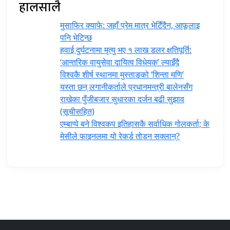
हालसालै
मुसाफिर क्याफे: जहाँ प्रेम मात्र भेटिँदैन, आफूलाइ
पनि भेटिन्छ
हवाई दुर्घटनामा मृत्यु भए १ लाख डलर क्षतिपूर्ति:
‘आन्तरिक वायुसेवा दायित्व विधेयक’ ल्याइँदै
विश्वकै शीर्ष स्थानमा मुस्ताङको ‘शिन्ता मणि’
यस्ता छन् लगानीकर्ताले प्रधानमन्त्री ‍बालेनसँग
राखेका पुँजीबजार सुधारका दर्जन बढी सुझाव
(सूचीसहित)
एम्बाप्पे बने विश्वकप इतिहासकै सर्वाधिक गोलकर्ता; के
मेसीले फाइनलमा यो रेकर्ड तोड्न सक्लान्?