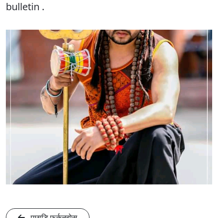
bulletin .
पछाडि फर्कनुहोस्