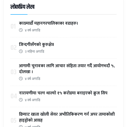
लोकप्रिय लेख
काठमाडौँ महानगरपालिकाका वडाहरु।
01
४ वर्ष अगाडि
जिन्दगीसँगको कुरुक्षेत्र
02
२ महिना अगाडि
आगामी चुनावका लागि आचार संहिता तयार गर्दै आयोगभदौ ५,
03
दोलखा ।
४ वर्ष अगाडि
नारायणीमा चल्न थाल्यो १५ करोडमा बनाइएको क्रुज सिप
04
४ वर्ष अगाडि
डिम्याट खाता खोली सेयर अभौतिकिकरण गर्न अपर तामाकोशी
05
हाइड्रोको आग्रह