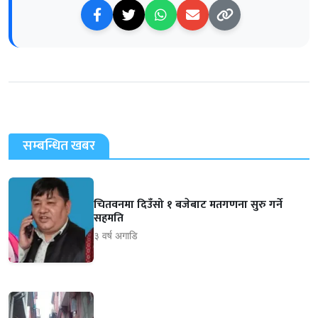
सम्बन्धित खबर
चितवनमा दिउँसो १ बजेबाट मतगणना सुरु गर्ने
सहमति
३ वर्ष अगाडि