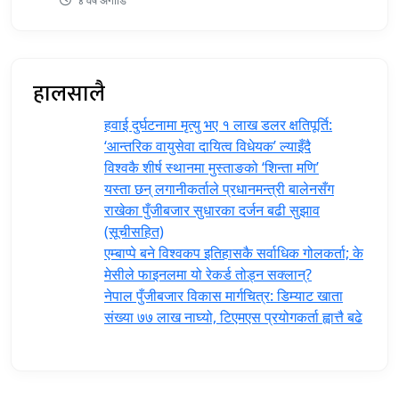
४ वर्ष अगाडि
हालसालै
हवाई दुर्घटनामा मृत्यु भए १ लाख डलर क्षतिपूर्ति:
‘आन्तरिक वायुसेवा दायित्व विधेयक’ ल्याइँदै
विश्वकै शीर्ष स्थानमा मुस्ताङको ‘शिन्ता मणि’
यस्ता छन् लगानीकर्ताले प्रधानमन्त्री ‍बालेनसँग
राखेका पुँजीबजार सुधारका दर्जन बढी सुझाव
(सूचीसहित)
एम्बाप्पे बने विश्वकप इतिहासकै सर्वाधिक गोलकर्ता; के
मेसीले फाइनलमा यो रेकर्ड तोड्न सक्लान्?
नेपाल पुँजीबजार विकास मार्गचित्र: डिम्याट खाता
संख्या ७७ लाख नाघ्यो, टिएमएस प्रयोगकर्ता ह्वात्तै बढे