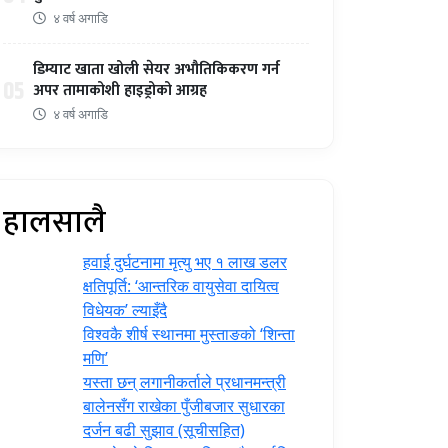
४ वर्ष अगाडि
डिम्याट खाता खोली सेयर अभौतिकिकरण गर्न
05
अपर तामाकोशी हाइड्रोको आग्रह
४ वर्ष अगाडि
हालसालै
हवाई दुर्घटनामा मृत्यु भए १ लाख डलर
क्षतिपूर्ति: ‘आन्तरिक वायुसेवा दायित्व
विधेयक’ ल्याइँदै
विश्वकै शीर्ष स्थानमा मुस्ताङको ‘शिन्ता
मणि’
यस्ता छन् लगानीकर्ताले प्रधानमन्त्री
‍बालेनसँग राखेका पुँजीबजार सुधारका
दर्जन बढी सुझाव (सूचीसहित)