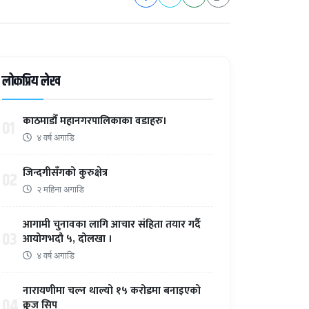
लोकप्रिय लेख
काठमाडौँ महानगरपालिकाका वडाहरु।
01
४ वर्ष अगाडि
जिन्दगीसँगको कुरुक्षेत्र
02
२ महिना अगाडि
आगामी चुनावका लागि आचार संहिता तयार गर्दै
03
आयोगभदौ ५, दोलखा ।
४ वर्ष अगाडि
नारायणीमा चल्न थाल्यो १५ करोडमा बनाइएको
04
क्रुज सिप