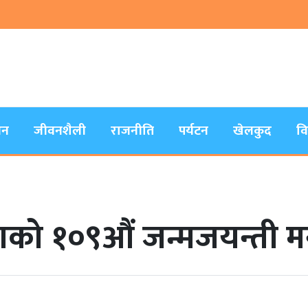
जन
जीवनशैली
राजनीति
पर्यटन
खेलकुद
व
ो १०९औं जन्मजयन्ती मन