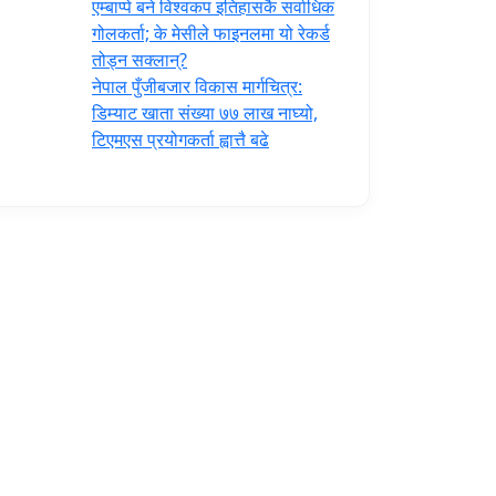
एम्बाप्पे बने विश्वकप इतिहासकै सर्वाधिक
गोलकर्ता; के मेसीले फाइनलमा यो रेकर्ड
तोड्न सक्लान्?
नेपाल पुँजीबजार विकास मार्गचित्र:
डिम्याट खाता संख्या ७७ लाख नाघ्यो,
टिएमएस प्रयोगकर्ता ह्वात्तै बढे