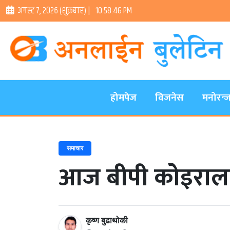
अगस्ट ७, २०२६ (शुक्रबार) |
10:58:47 PM
होमपेज
विजनेस
मनोरन्
समाचार
आज बीपी कोइरालाक
कृष्ण बुढाथोकी