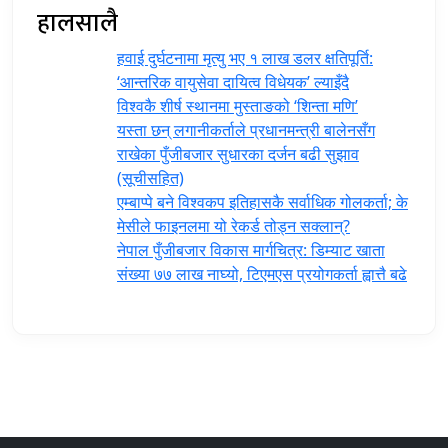
हालसालै
हवाई दुर्घटनामा मृत्यु भए १ लाख डलर क्षतिपूर्ति:
‘आन्तरिक वायुसेवा दायित्व विधेयक’ ल्याइँदै
विश्वकै शीर्ष स्थानमा मुस्ताङको ‘शिन्ता मणि’
यस्ता छन् लगानीकर्ताले प्रधानमन्त्री ‍बालेनसँग
राखेका पुँजीबजार सुधारका दर्जन बढी सुझाव
(सूचीसहित)
एम्बाप्पे बने विश्वकप इतिहासकै सर्वाधिक गोलकर्ता; के
मेसीले फाइनलमा यो रेकर्ड तोड्न सक्लान्?
नेपाल पुँजीबजार विकास मार्गचित्र: डिम्याट खाता
संख्या ७७ लाख नाघ्यो, टिएमएस प्रयोगकर्ता ह्वात्तै बढे