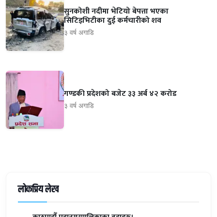
सुनकोशी नदीमा भेटियो बेपत्ता भएका
सिटिइभिटीका दुई कर्मचारीको शव
३ वर्ष अगाडि
गण्डकी प्रदेशको बजेट ३३ अर्ब ४२ करोड
३ वर्ष अगाडि
लोकप्रिय लेख