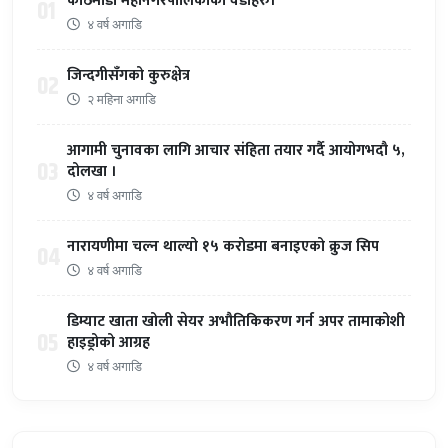
काठमाडौँ महानगरपालिकाका वडाहरु।
01
४ वर्ष अगाडि
जिन्दगीसँगको कुरुक्षेत्र
02
२ महिना अगाडि
आगामी चुनावका लागि आचार संहिता तयार गर्दै आयोगभदौ ५,
03
दोलखा ।
४ वर्ष अगाडि
नारायणीमा चल्न थाल्यो १५ करोडमा बनाइएको क्रुज सिप
04
४ वर्ष अगाडि
डिम्याट खाता खोली सेयर अभौतिकिकरण गर्न अपर तामाकोशी
05
हाइड्रोको आग्रह
४ वर्ष अगाडि