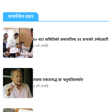
सम्बन्धित खबर
१० वटा समितिको सभापतिमा ११ जनाको उम्मेदवारी
३ वर्ष अगाडि
राप्रपा एकतावद्ध छः पशुपतिशमशेर
३ वर्ष अगाडि