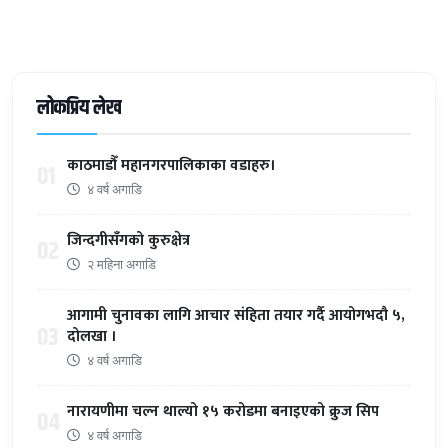
लोकप्रिय लेख
काठमाडौँ महानगरपालिकाका वडाहरु।
01
४ वर्ष अगाडि
जिन्दगीसँगको कुरुक्षेत्र
02
२ महिना अगाडि
आगामी चुनावका लागि आचार संहिता तयार गर्दै आयोगभदौ ५,
03
दोलखा ।
४ वर्ष अगाडि
नारायणीमा चल्न थाल्यो १५ करोडमा बनाइएको क्रुज सिप
04
४ वर्ष अगाडि