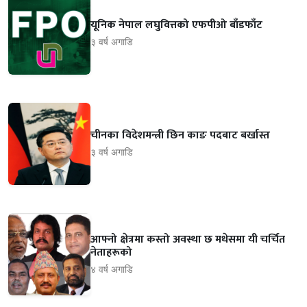
यूनिक नेपाल लघुवित्तको एफपीओ बाँडफाँट
३ वर्ष अगाडि
चीनका विदेशमन्त्री छिन काङ पदबाट बर्खास्त
३ वर्ष अगाडि
आफ्नो क्षेत्रमा कस्तो अवस्था छ मधेसमा यी चर्चित
नेताहरूको
४ वर्ष अगाडि