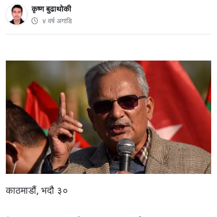
कृष्ण बुढाथोकी
४ वर्ष अगाडि
काठमाडौं, भदौ ३०