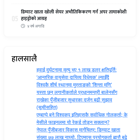
डिम्याट खाता खोली सेयर अभौतिकिकरण गर्न अपर तामाकोशी
05
हाइड्रोको आग्रह
४ वर्ष अगाडि
हालसालै
हवाई दुर्घटनामा मृत्यु भए १ लाख डलर क्षतिपूर्ति:
‘आन्तरिक वायुसेवा दायित्व विधेयक’ ल्याइँदै
विश्वकै शीर्ष स्थानमा मुस्ताङको ‘शिन्ता मणि’
यस्ता छन् लगानीकर्ताले प्रधानमन्त्री ‍बालेनसँग
राखेका पुँजीबजार सुधारका दर्जन बढी सुझाव
(सूचीसहित)
एम्बाप्पे बने विश्वकप इतिहासकै सर्वाधिक गोलकर्ता; के
मेसीले फाइनलमा यो रेकर्ड तोड्न सक्लान्?
नेपाल पुँजीबजार विकास मार्गचित्र: डिम्याट खाता
संख्या ७७ लाख नाघ्यो, टिएमएस प्रयोगकर्ता ह्वात्तै बढे