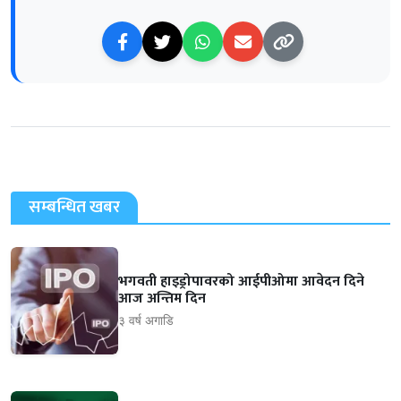
सम्बन्धित खबर
भगवती हाइड्रोपावरको आईपीओमा आवेदन दिने
आज अन्तिम दिन
३ वर्ष अगाडि