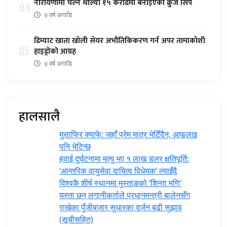
नारायणीमा चल्न थाल्यो १५ करोडमा बनाइएको क्रुज सिप
04
४ वर्ष अगाडि
डिम्याट खाता खोली सेयर अभौतिकिकरण गर्न अपर तामाकोशी
05
हाइड्रोको आग्रह
४ वर्ष अगाडि
हालसालै
मुसाफिर क्याफे: जहाँ प्रेम मात्र भेटिँदैन, आफूलाइ
पनि भेटिन्छ
हवाई दुर्घटनामा मृत्यु भए १ लाख डलर क्षतिपूर्ति:
‘आन्तरिक वायुसेवा दायित्व विधेयक’ ल्याइँदै
विश्वकै शीर्ष स्थानमा मुस्ताङको ‘शिन्ता मणि’
यस्ता छन् लगानीकर्ताले प्रधानमन्त्री ‍बालेनसँग
राखेका पुँजीबजार सुधारका दर्जन बढी सुझाव
(सूचीसहित)