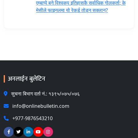
एम्बाप्पे बने विश्वकप इतिहासकै सर्वाधिक गोलकर्ता; के
मेसीले फाइनलमा यो रेकर्ड तोड्न सक्लान्?
अनलाईन बुलेटिन
सुचना बिभाग दर्ता नं.: १३९५/०७५/०७६
info@onlinebulletin.com
+977-9876543210