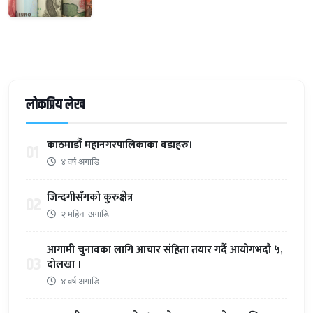
लोकप्रिय लेख
काठमाडौँ महानगरपालिकाका वडाहरु।
01
४ वर्ष अगाडि
जिन्दगीसँगको कुरुक्षेत्र
02
२ महिना अगाडि
आगामी चुनावका लागि आचार संहिता तयार गर्दै आयोगभदौ ५,
03
दोलखा ।
४ वर्ष अगाडि