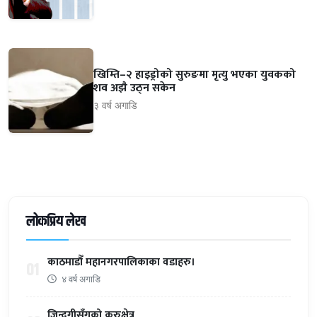
खिम्ति–२ हाइड्रोको सुरुङमा मृत्यु भएका युवकको
शव अझै उठ्न सकेन
३ वर्ष अगाडि
लोकप्रिय लेख
काठमाडौँ महानगरपालिकाका वडाहरु।
01
४ वर्ष अगाडि
जिन्दगीसँगको कुरुक्षेत्र