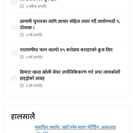
02
२ महिना अगाडि
आगामी चुनावका लागि आचार संहिता तयार गर्दै आयोगभदौ ५,
03
दोलखा ।
४ वर्ष अगाडि
नारायणीमा चल्न थाल्यो १५ करोडमा बनाइएको क्रुज सिप
04
४ वर्ष अगाडि
डिम्याट खाता खोली सेयर अभौतिकिकरण गर्न अपर तामाकोशी
05
हाइड्रोको आग्रह
४ वर्ष अगाडि
हालसालै
मुसाफिर क्याफे: जहाँ प्रेम मात्र भेटिँदैन, आफूलाइ