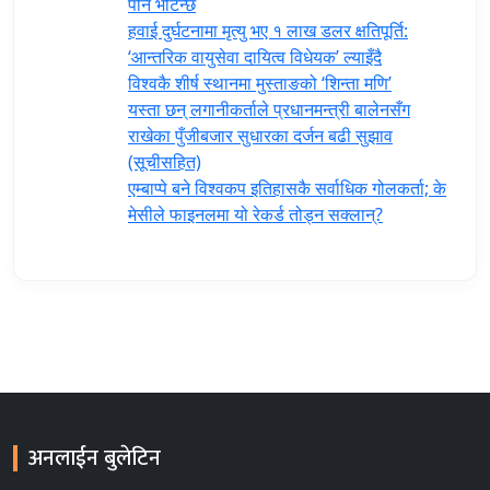
पनि भेटिन्छ
हवाई दुर्घटनामा मृत्यु भए १ लाख डलर क्षतिपूर्ति:
‘आन्तरिक वायुसेवा दायित्व विधेयक’ ल्याइँदै
विश्वकै शीर्ष स्थानमा मुस्ताङको ‘शिन्ता मणि’
यस्ता छन् लगानीकर्ताले प्रधानमन्त्री ‍बालेनसँग
राखेका पुँजीबजार सुधारका दर्जन बढी सुझाव
(सूचीसहित)
एम्बाप्पे बने विश्वकप इतिहासकै सर्वाधिक गोलकर्ता; के
मेसीले फाइनलमा यो रेकर्ड तोड्न सक्लान्?
अनलाईन बुलेटिन