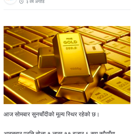
३ वर्ष अगाडि
आज सोमबार सुनचाँदीको मूल्य स्थिर रहेको छ।
आइतबार प्रति तोला १ लाख ११ हजार ६ सय रुपैयाँमा