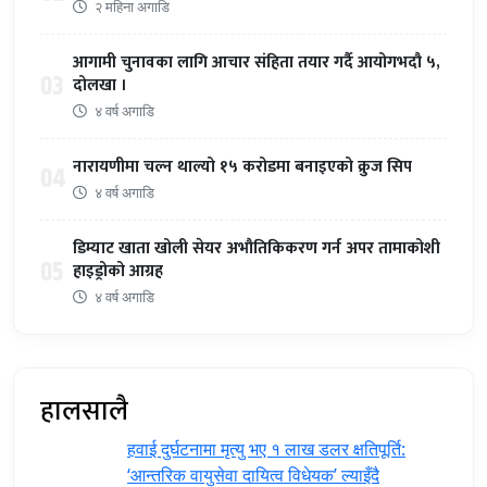
२ महिना अगाडि
आगामी चुनावका लागि आचार संहिता तयार गर्दै आयोगभदौ ५,
03
दोलखा ।
४ वर्ष अगाडि
नारायणीमा चल्न थाल्यो १५ करोडमा बनाइएको क्रुज सिप
04
४ वर्ष अगाडि
डिम्याट खाता खोली सेयर अभौतिकिकरण गर्न अपर तामाकोशी
05
हाइड्रोको आग्रह
४ वर्ष अगाडि
हालसालै
हवाई दुर्घटनामा मृत्यु भए १ लाख डलर क्षतिपूर्ति:
‘आन्तरिक वायुसेवा दायित्व विधेयक’ ल्याइँदै