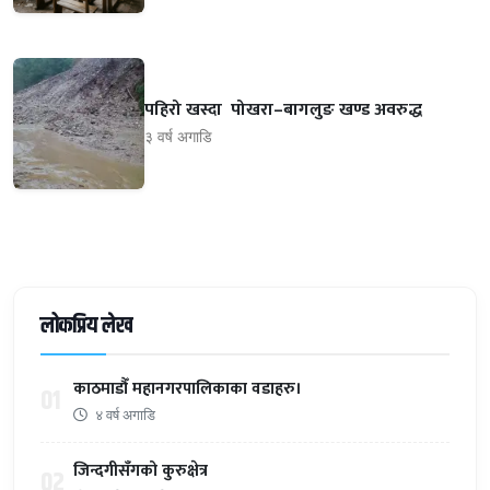
पहिरो खस्दा पोखरा–बागलुङ खण्ड अवरुद्ध
३ वर्ष अगाडि
लोकप्रिय लेख
काठमाडौँ महानगरपालिकाका वडाहरु।
01
४ वर्ष अगाडि
जिन्दगीसँगको कुरुक्षेत्र
02