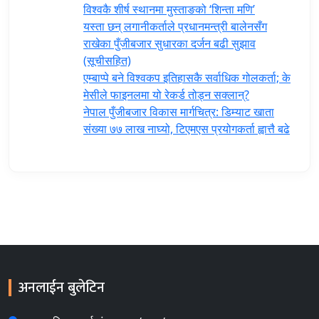
विश्वकै शीर्ष स्थानमा मुस्ताङको ‘शिन्ता मणि’
यस्ता छन् लगानीकर्ताले प्रधानमन्त्री ‍बालेनसँग
राखेका पुँजीबजार सुधारका दर्जन बढी सुझाव
(सूचीसहित)
एम्बाप्पे बने विश्वकप इतिहासकै सर्वाधिक गोलकर्ता; के
मेसीले फाइनलमा यो रेकर्ड तोड्न सक्लान्?
नेपाल पुँजीबजार विकास मार्गचित्र: डिम्याट खाता
संख्या ७७ लाख नाघ्यो, टिएमएस प्रयोगकर्ता ह्वात्तै बढे
अनलाईन बुलेटिन