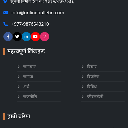
सुचना बिभाग दर्ता नं.: १३९५/०७५/०७६
info@onlinebulletin.com
+977-9876543210
महत्वपूर्ण लिंकहरू
समाचार
विचार
समाज
बिजनेस
अर्थ
विविध
राजनीति
जीवनशैली
हाम्रो बारेमा