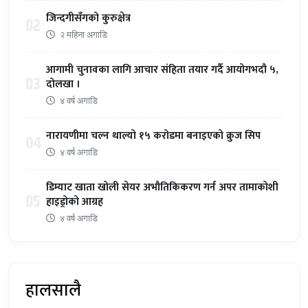
जिन्दगीसँगको कुरुक्षेत्र
02
२ महिना अगाडि
आगामी चुनावका लागि आचार संहिता तयार गर्दै आयोगभदौ ५,
03
दोलखा ।
४ वर्ष अगाडि
नारायणीमा चल्न थाल्यो १५ करोडमा बनाइएको क्रुज सिप
04
४ वर्ष अगाडि
डिम्याट खाता खोली सेयर अभौतिकिकरण गर्न अपर तामाकोशी
05
हाइड्रोको आग्रह
४ वर्ष अगाडि
हालसालै