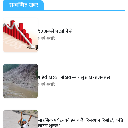
सम्बन्धित खबर
५३ अंकले घट्यो नेप्से
३ वर्ष अगाडि
पहिरो खस्दा पोखरा–बागलुङ खण्ड अवरुद्ध
३ वर्ष अगाडि
साहसिक पर्यटनको हब बन्दै ‘रिभरफन रिसोर्ट’, कति
लाग्छ शुल्क?