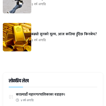
३ वर्ष अगाडि
बढ्यो सुनको मूल्य, आज कतिमा हुँदैछ किनबेच?
३ वर्ष अगाडि
लोकप्रिय लेख
काठमाडौँ महानगरपालिकाका वडाहरु।
01
४ वर्ष अगाडि