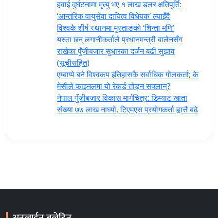
हवाई दुर्घटनामा मृत्यु भए १ लाख डलर क्षतिपूर्ति:
‘आन्तरिक वायुसेवा दायित्व विधेयक’ ल्याइँदै
विश्वकै शीर्ष स्थानमा मुस्ताङको ‘शिन्ता मणि’
यस्ता छन् लगानीकर्ताले प्रधानमन्त्री ‍बालेनसँग
राखेका पुँजीबजार सुधारका दर्जन बढी सुझाव
(सूचीसहित)
एम्बाप्पे बने विश्वकप इतिहासकै सर्वाधिक गोलकर्ता; के
मेसीले फाइनलमा यो रेकर्ड तोड्न सक्लान्?
नेपाल पुँजीबजार विकास मार्गचित्र: डिम्याट खाता
संख्या ७७ लाख नाघ्यो, टिएमएस प्रयोगकर्ता ह्वात्तै बढे
अनलाईन बुलेटिन