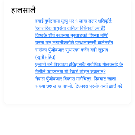
हालसालै
हवाई दुर्घटनामा मृत्यु भए १ लाख डलर क्षतिपूर्ति:
‘आन्तरिक वायुसेवा दायित्व विधेयक’ ल्याइँदै
विश्वकै शीर्ष स्थानमा मुस्ताङको ‘शिन्ता मणि’
यस्ता छन् लगानीकर्ताले प्रधानमन्त्री ‍बालेनसँग
राखेका पुँजीबजार सुधारका दर्जन बढी सुझाव
(सूचीसहित)
एम्बाप्पे बने विश्वकप इतिहासकै सर्वाधिक गोलकर्ता; के
मेसीले फाइनलमा यो रेकर्ड तोड्न सक्लान्?
नेपाल पुँजीबजार विकास मार्गचित्र: डिम्याट खाता
संख्या ७७ लाख नाघ्यो, टिएमएस प्रयोगकर्ता ह्वात्तै बढे