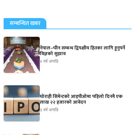
सम्बन्धित खबर
नेपाल–चीन सम्बन्ध द्विपक्षीय हितका लागि हुनुपर्ने
विज्ञको सुझाव
४ वर्ष अगाडि
घोराही सिमेन्टको आइपीओमा पहिलो दिनमै एक
लाख २२ हजारको आवेदन
३ वर्ष अगाडि