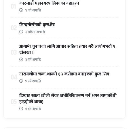
काठमाडौँ महानगरपालिकाका वडाहरु।
01
४ वर्ष अगाडि
जिन्दगीसँगको कुरुक्षेत्र
02
२ महिना अगाडि
आगामी चुनावका लागि आचार संहिता तयार गर्दै आयोगभदौ ५,
03
दोलखा ।
४ वर्ष अगाडि
नारायणीमा चल्न थाल्यो १५ करोडमा बनाइएको क्रुज सिप
04
४ वर्ष अगाडि
डिम्याट खाता खोली सेयर अभौतिकिकरण गर्न अपर तामाकोशी
05
हाइड्रोको आग्रह
४ वर्ष अगाडि