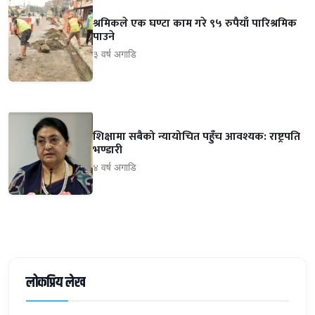
श्रमिकले एक घण्टा काम गरे ९५ रुपैयाँ पारिश्रमिक
पाउने
३ वर्ष अगाडि
शिक्षामा सबैको न्यायोचित पहुँच आवश्यक: राष्ट्रपति
भण्डारी
४ वर्ष अगाडि
लोकप्रिय लेख