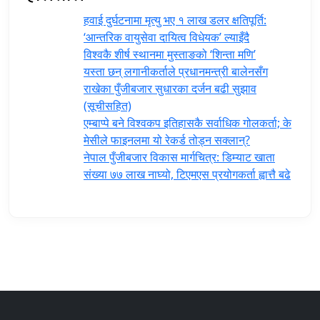
हवाई दुर्घटनामा मृत्यु भए १ लाख डलर क्षतिपूर्ति:
‘आन्तरिक वायुसेवा दायित्व विधेयक’ ल्याइँदै
विश्वकै शीर्ष स्थानमा मुस्ताङको ‘शिन्ता मणि’
यस्ता छन् लगानीकर्ताले प्रधानमन्त्री ‍बालेनसँग
राखेका पुँजीबजार सुधारका दर्जन बढी सुझाव
(सूचीसहित)
एम्बाप्पे बने विश्वकप इतिहासकै सर्वाधिक गोलकर्ता; के
मेसीले फाइनलमा यो रेकर्ड तोड्न सक्लान्?
नेपाल पुँजीबजार विकास मार्गचित्र: डिम्याट खाता
संख्या ७७ लाख नाघ्यो, टिएमएस प्रयोगकर्ता ह्वात्तै बढे