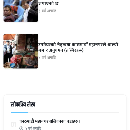
जगाएको छ
३ वर्ष अगाडि
उपमेयरको नेतृत्वमा काठमाडौं महानगरले थाल्यो
बजार अनुगमन (तस्बिरहरू)
४ वर्ष अगाडि
लोकप्रिय लेख
काठमाडौँ महानगरपालिकाका वडाहरु।
01
४ वर्ष अगाडि