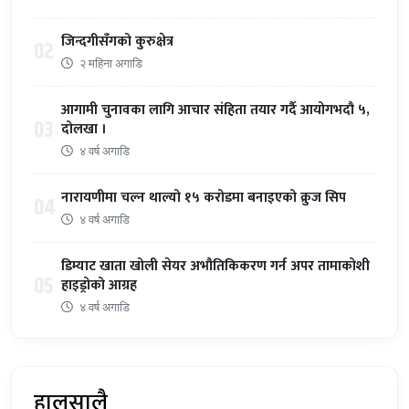
जिन्दगीसँगको कुरुक्षेत्र
02
२ महिना अगाडि
आगामी चुनावका लागि आचार संहिता तयार गर्दै आयोगभदौ ५,
03
दोलखा ।
४ वर्ष अगाडि
नारायणीमा चल्न थाल्यो १५ करोडमा बनाइएको क्रुज सिप
04
४ वर्ष अगाडि
डिम्याट खाता खोली सेयर अभौतिकिकरण गर्न अपर तामाकोशी
05
हाइड्रोको आग्रह
४ वर्ष अगाडि
हालसालै