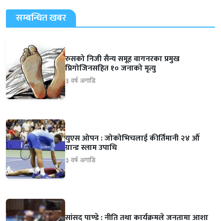
सम्बन्धित खबर
रुसको निजी सैन्य समूह वागनरका प्रमुख
प्रिगोजिनसहित १० जनाको मृत्यु
३ वर्ष अगाडि
युएस ओपन : जोकोभिचलाई कीर्तिमानी २४ औँ
ग्रान्ड स्लाम उपाधि
३ वर्ष अगाडि
सांसद पाण्डे : नीति तथा कार्यक्रमले जनतामा आशा