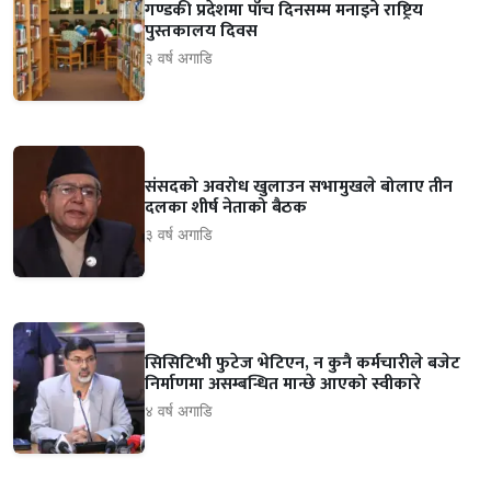
गण्डकी प्रदेशमा पाँच दिनसम्म मनाइने राष्ट्रिय
पुस्तकालय दिवस
३ वर्ष अगाडि
संसदको अवरोध खुलाउन सभामुखले बोलाए तीन
दलका शीर्ष नेताको बैठक
३ वर्ष अगाडि
सिसिटिभी फुटेज भेटिएन, न कुनै कर्मचारीले बजेट
निर्माणमा असम्बन्धित मान्छे आएको स्वीकारे
४ वर्ष अगाडि