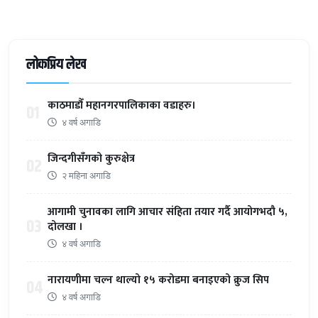
लोकप्रिय लेख
काठमाडौँ महानगरपालिकाका वडाहरु।
01
४ वर्ष अगाडि
जिन्दगीसँगको कुरुक्षेत्र
02
२ महिना अगाडि
आगामी चुनावका लागि आचार संहिता तयार गर्दै आयोगभदौ ५,
03
दोलखा ।
४ वर्ष अगाडि
नारायणीमा चल्न थाल्यो १५ करोडमा बनाइएको क्रुज सिप
04
४ वर्ष अगाडि