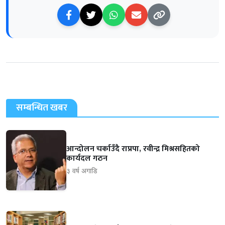
सम्बन्धित खबर
आन्दोलन चर्काउँदै राप्रपा, रवीन्द्र मिश्रसहितको
कार्यदल गठन
३ वर्ष अगाडि