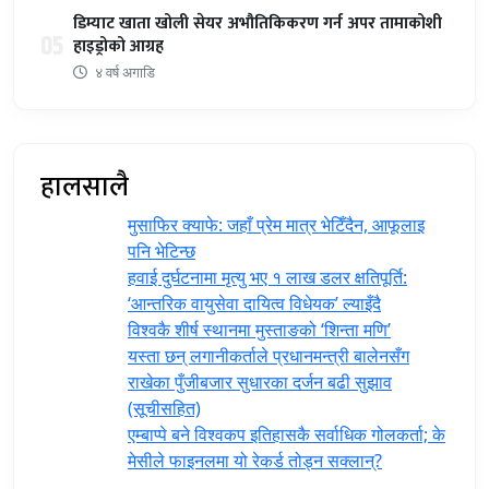
डिम्याट खाता खोली सेयर अभौतिकिकरण गर्न अपर तामाकोशी
05
हाइड्रोको आग्रह
४ वर्ष अगाडि
हालसालै
मुसाफिर क्याफे: जहाँ प्रेम मात्र भेटिँदैन, आफूलाइ
पनि भेटिन्छ
हवाई दुर्घटनामा मृत्यु भए १ लाख डलर क्षतिपूर्ति:
‘आन्तरिक वायुसेवा दायित्व विधेयक’ ल्याइँदै
विश्वकै शीर्ष स्थानमा मुस्ताङको ‘शिन्ता मणि’
यस्ता छन् लगानीकर्ताले प्रधानमन्त्री ‍बालेनसँग
राखेका पुँजीबजार सुधारका दर्जन बढी सुझाव
(सूचीसहित)
एम्बाप्पे बने विश्वकप इतिहासकै सर्वाधिक गोलकर्ता; के
मेसीले फाइनलमा यो रेकर्ड तोड्न सक्लान्?