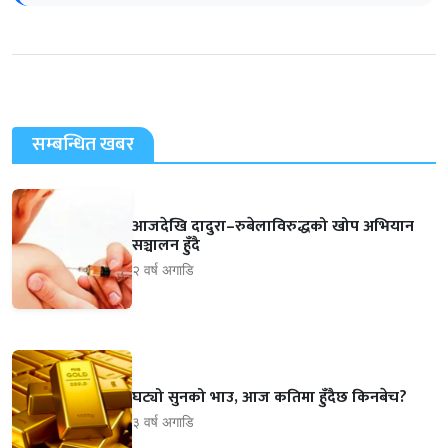
सम्बन्धित खबर
आजदेखि दादुरा–रुबेलाविरुद्धको खोप अभियान
सञ्चालन हुँदै
२ वर्ष अगाडि
घट्यो सुनको भाउ, आज कतिमा हुँदैछ किनबेच?
३ वर्ष अगाडि