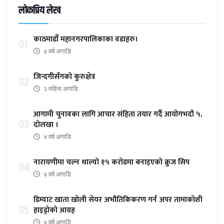
लोकप्रिय लेख
काठमाडौँ महानगरपालिकाका वडाहरु।
01
४ वर्ष अगाडि
जिन्दगीसँगको कुरुक्षेत्र
02
२ महिना अगाडि
आगामी चुनावका लागि आचार संहिता तयार गर्दै आयोगभदौ ५,
03
दोलखा ।
४ वर्ष अगाडि
नारायणीमा चल्न थाल्यो १५ करोडमा बनाइएको क्रुज सिप
04
४ वर्ष अगाडि
डिम्याट खाता खोली सेयर अभौतिकिकरण गर्न अपर तामाकोशी
05
हाइड्रोको आग्रह
४ वर्ष अगाडि