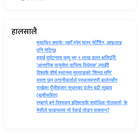
हालसालै
मुसाफिर क्याफे: जहाँ प्रेम मात्र भेटिँदैन, आफूलाइ
पनि भेटिन्छ
हवाई दुर्घटनामा मृत्यु भए १ लाख डलर क्षतिपूर्ति:
‘आन्तरिक वायुसेवा दायित्व विधेयक’ ल्याइँदै
विश्वकै शीर्ष स्थानमा मुस्ताङको ‘शिन्ता मणि’
यस्ता छन् लगानीकर्ताले प्रधानमन्त्री ‍बालेनसँग
राखेका पुँजीबजार सुधारका दर्जन बढी सुझाव
(सूचीसहित)
एम्बाप्पे बने विश्वकप इतिहासकै सर्वाधिक गोलकर्ता; के
मेसीले फाइनलमा यो रेकर्ड तोड्न सक्लान्?