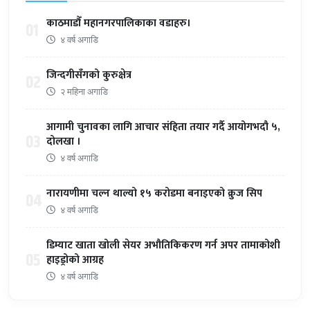
काठमाडौँ महानगरपालिकाका वडाहरु।
01
४ वर्ष अगाडि
जिन्दगीसँगको कुरुक्षेत्र
02
२ महिना अगाडि
आगामी चुनावका लागि आचार संहिता तयार गर्दै आयोगभदौ ५,
03
दोलखा ।
४ वर्ष अगाडि
नारायणीमा चल्न थाल्यो १५ करोडमा बनाइएको क्रुज सिप
04
४ वर्ष अगाडि
डिम्याट खाता खोली सेयर अभौतिकिकरण गर्न अपर तामाकोशी
05
हाइड्रोको आग्रह
४ वर्ष अगाडि