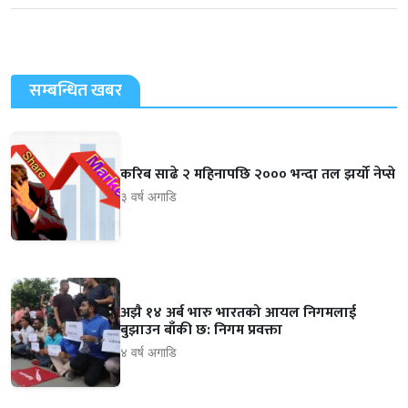
सम्बन्धित खबर
करिब साढे २ महिनापछि २००० भन्दा तल झर्यो नेप्से
३ वर्ष अगाडि
अझै १४ अर्ब भारु भारतको आयल निगमलाई
बुझाउन बाँकी छ: निगम प्रवक्ता
४ वर्ष अगाडि