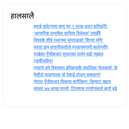
हालसालै
हवाई दुर्घटनामा मृत्यु भए १ लाख डलर क्षतिपूर्ति:
‘आन्तरिक वायुसेवा दायित्व विधेयक’ ल्याइँदै
विश्वकै शीर्ष स्थानमा मुस्ताङको ‘शिन्ता मणि’
यस्ता छन् लगानीकर्ताले प्रधानमन्त्री ‍बालेनसँग
राखेका पुँजीबजार सुधारका दर्जन बढी सुझाव
(सूचीसहित)
एम्बाप्पे बने विश्वकप इतिहासकै सर्वाधिक गोलकर्ता; के
मेसीले फाइनलमा यो रेकर्ड तोड्न सक्लान्?
नेपाल पुँजीबजार विकास मार्गचित्र: डिम्याट खाता
संख्या ७७ लाख नाघ्यो, टिएमएस प्रयोगकर्ता ह्वात्तै बढे