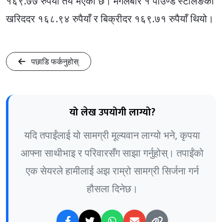
१६९.७७ रुपैयाँ तय भएको छ। मंगलबार १ पाउण्ड स्टर्लिङको
खरिददर १६८.९४ रुपैयाँ र बिक्रीदर १६९.७१ रुपैयाँ थियो।
पछाडि फर्कनुहोस्
यो लेख उपयोगी लाग्यो?
यदि तपाईंलाई यो सामग्री मूल्यवान लाग्यो भने, कृपया
आफ्ना साथीभाइ र परिवारसँग साझा गर्नुहोस्। तपाईंको
एक सेयरले हामीलाई अझ राम्रो सामग्री सिर्जना गर्न
हौसला दिनेछ।