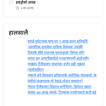
05
हाइड्रोको आग्रह
४ वर्ष अगाडि
हालसालै
हवाई दुर्घटनामा मृत्यु भए १ लाख डलर क्षतिपूर्ति:
‘आन्तरिक वायुसेवा दायित्व विधेयक’ ल्याइँदै
विश्वकै शीर्ष स्थानमा मुस्ताङको ‘शिन्ता मणि’
यस्ता छन् लगानीकर्ताले प्रधानमन्त्री ‍बालेनसँग
राखेका पुँजीबजार सुधारका दर्जन बढी सुझाव
(सूचीसहित)
एम्बाप्पे बने विश्वकप इतिहासकै सर्वाधिक गोलकर्ता; के
मेसीले फाइनलमा यो रेकर्ड तोड्न सक्लान्?
नेपाल पुँजीबजार विकास मार्गचित्र: डिम्याट खाता
संख्या ७७ लाख नाघ्यो, टिएमएस प्रयोगकर्ता ह्वात्तै बढे