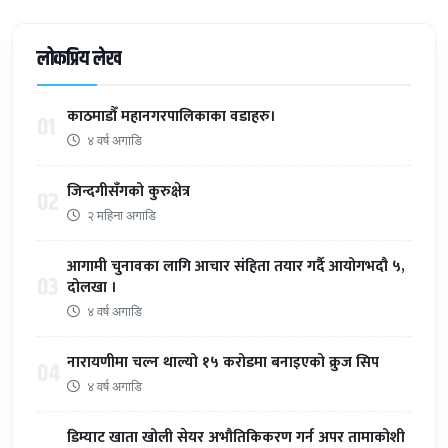
लोकप्रिय लेख
काठमाडौँ महानगरपालिकाका वडाहरु।
01
४ वर्ष अगाडि
जिन्दगीसँगको कुरुक्षेत्र
02
२ महिना अगाडि
आगामी चुनावका लागि आचार संहिता तयार गर्दै आयोगभदौ ५,
03
दोलखा ।
४ वर्ष अगाडि
नारायणीमा चल्न थाल्यो १५ करोडमा बनाइएको क्रुज सिप
04
४ वर्ष अगाडि
डिम्याट खाता खोली सेयर अभौतिकिकरण गर्न अपर तामाकोशी