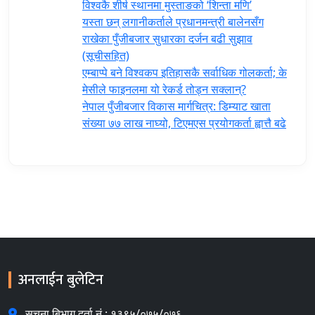
विश्वकै शीर्ष स्थानमा मुस्ताङको ‘शिन्ता मणि’
यस्ता छन् लगानीकर्ताले प्रधानमन्त्री ‍बालेनसँग
राखेका पुँजीबजार सुधारका दर्जन बढी सुझाव
(सूचीसहित)
एम्बाप्पे बने विश्वकप इतिहासकै सर्वाधिक गोलकर्ता; के
मेसीले फाइनलमा यो रेकर्ड तोड्न सक्लान्?
नेपाल पुँजीबजार विकास मार्गचित्र: डिम्याट खाता
संख्या ७७ लाख नाघ्यो, टिएमएस प्रयोगकर्ता ह्वात्तै बढे
अनलाईन बुलेटिन
सुचना बिभाग दर्ता नं.: १३९५/०७५/०७६