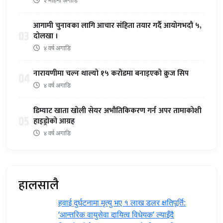
२ महिना अगाडि
आगामी चुनावका लागि आचार संहिता तयार गर्दै आयोगभदौ ५,
03
दोलखा ।
४ वर्ष अगाडि
नारायणीमा चल्न थाल्यो १५ करोडमा बनाइएको क्रुज सिप
04
४ वर्ष अगाडि
डिम्याट खाता खोली सेयर अभौतिकिकरण गर्न अपर तामाकोशी
05
हाइड्रोको आग्रह
४ वर्ष अगाडि
हालसालै
हवाई दुर्घटनामा मृत्यु भए १ लाख डलर क्षतिपूर्ति:
‘आन्तरिक वायुसेवा दायित्व विधेयक’ ल्याइँदै