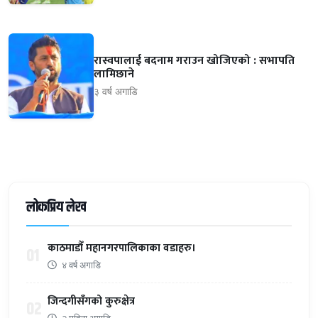
रास्वपालाई बदनाम गराउन खोजिएको : सभापति
लामिछाने
३ वर्ष अगाडि
लोकप्रिय लेख
काठमाडौँ महानगरपालिकाका वडाहरु।
01
४ वर्ष अगाडि
जिन्दगीसँगको कुरुक्षेत्र
02