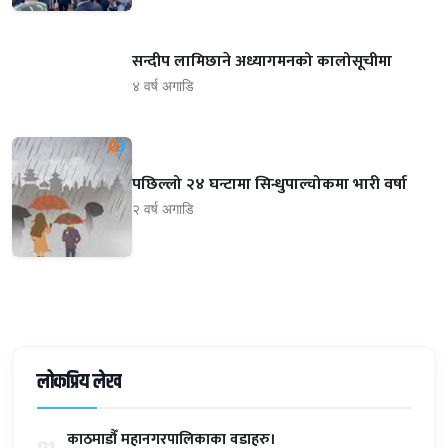
सन्दीप लामिछाने अध्यागमनको कालोसूचीमा
४ वर्ष अगाडि
पछिल्लो २४ घन्टामा सिन्धुपाल्चोकमा भारी वर्षा
२ वर्ष अगाडि
लोकप्रिय लेख
काठमाडौँ महानगरपालिकाका वडाहरु।