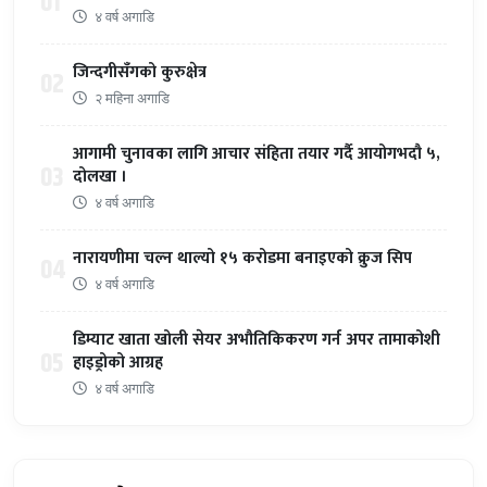
01
४ वर्ष अगाडि
जिन्दगीसँगको कुरुक्षेत्र
02
२ महिना अगाडि
आगामी चुनावका लागि आचार संहिता तयार गर्दै आयोगभदौ ५,
03
दोलखा ।
४ वर्ष अगाडि
नारायणीमा चल्न थाल्यो १५ करोडमा बनाइएको क्रुज सिप
04
४ वर्ष अगाडि
डिम्याट खाता खोली सेयर अभौतिकिकरण गर्न अपर तामाकोशी
05
हाइड्रोको आग्रह
४ वर्ष अगाडि