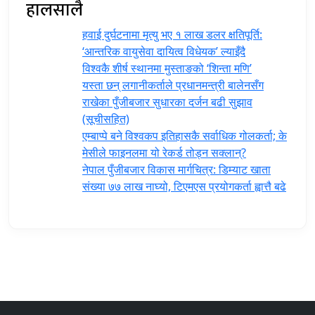
हालसालै
हवाई दुर्घटनामा मृत्यु भए १ लाख डलर क्षतिपूर्ति:
‘आन्तरिक वायुसेवा दायित्व विधेयक’ ल्याइँदै
विश्वकै शीर्ष स्थानमा मुस्ताङको ‘शिन्ता मणि’
यस्ता छन् लगानीकर्ताले प्रधानमन्त्री ‍बालेनसँग
राखेका पुँजीबजार सुधारका दर्जन बढी सुझाव
(सूचीसहित)
एम्बाप्पे बने विश्वकप इतिहासकै सर्वाधिक गोलकर्ता; के
मेसीले फाइनलमा यो रेकर्ड तोड्न सक्लान्?
नेपाल पुँजीबजार विकास मार्गचित्र: डिम्याट खाता
संख्या ७७ लाख नाघ्यो, टिएमएस प्रयोगकर्ता ह्वात्तै बढे