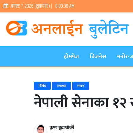
अगस्ट ७, २०२६ (शुक्रबार) |
6:03:39 AM
होमपेज
विजनेस
मनोरन्
विविध
समाचार
समाज
नेपाली सेनाका १२ 
कृष्ण बुढाथोकी