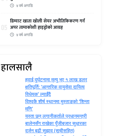
४ वर्ष अगाडि
डिम्याट खाता खोली सेयर अभौतिकिकरण गर्न
05
अपर तामाकोशी हाइड्रोको आग्रह
४ वर्ष अगाडि
हालसालै
हवाई दुर्घटनामा मृत्यु भए १ लाख डलर
क्षतिपूर्ति: ‘आन्तरिक वायुसेवा दायित्व
विधेयक’ ल्याइँदै
विश्वकै शीर्ष स्थानमा मुस्ताङको ‘शिन्ता
मणि’
यस्ता छन् लगानीकर्ताले प्रधानमन्त्री
‍बालेनसँग राखेका पुँजीबजार सुधारका
दर्जन बढी सुझाव (सूचीसहित)