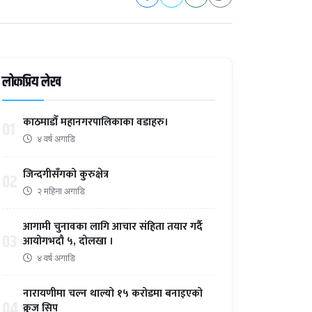
लोकप्रिय लेख
काठमाडौँ महानगरपालिकाका वडाहरु।
01
४ वर्ष अगाडि
जिन्दगीसँगको कुरुक्षेत्र
02
२ महिना अगाडि
आगामी चुनावका लागि आचार संहिता तयार गर्दै
03
आयोगभदौ ५, दोलखा ।
४ वर्ष अगाडि
नारायणीमा चल्न थाल्यो १५ करोडमा बनाइएको
04
क्रुज सिप