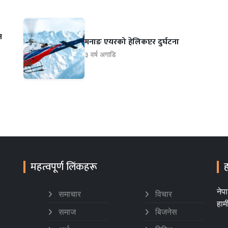
न
मनाङ एयरको हेलिकप्टर दुर्घटना
३ वर्ष अगाडि
महत्वपूर्ण लिंकहरू
ह
नेप
समाचार
विचार
हाम
समाज
बिजनेस