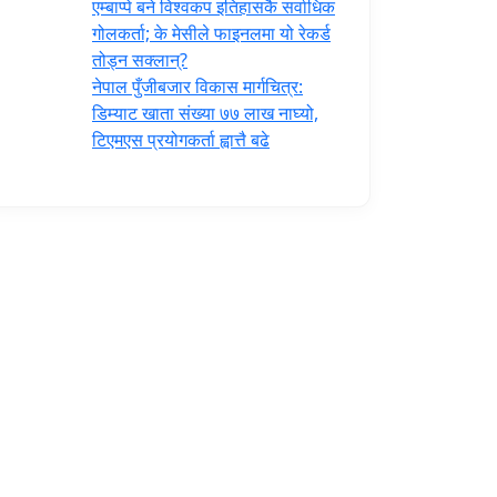
एम्बाप्पे बने विश्वकप इतिहासकै सर्वाधिक
गोलकर्ता; के मेसीले फाइनलमा यो रेकर्ड
तोड्न सक्लान्?
नेपाल पुँजीबजार विकास मार्गचित्र:
डिम्याट खाता संख्या ७७ लाख नाघ्यो,
टिएमएस प्रयोगकर्ता ह्वात्तै बढे