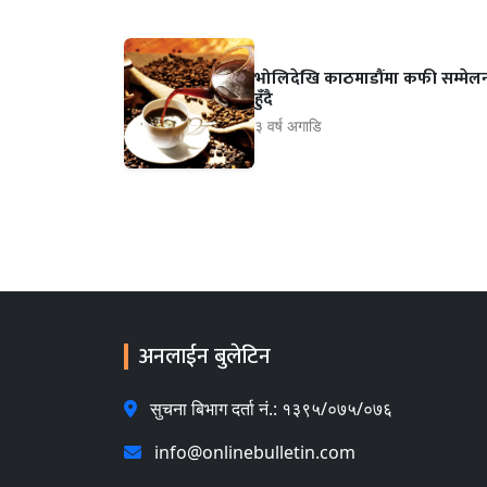
भोलिदेखि काठमाडौंमा कफी सम्मेल
हुँदै
३ वर्ष अगाडि
अनलाईन बुलेटिन
सुचना बिभाग दर्ता नं.: १३९५/०७५/०७६
info@onlinebulletin.com