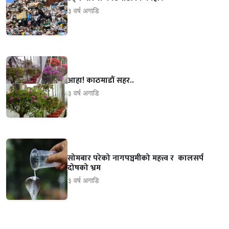
३ वर्ष अगाडि
आहा! काठमाडौं सहर..
३ वर्ष अगाडि
सोमबार परेको नागपञ्चमीको महत्त्व र कालसर्प
दोषको भ्रम
३ वर्ष अगाडि