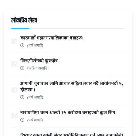
लोकप्रिय लेख
काठमाडौँ महानगरपालिकाका वडाहरु।
01
४ वर्ष अगाडि
जिन्दगीसँगको कुरुक्षेत्र
02
२ महिना अगाडि
आगामी चुनावका लागि आचार संहिता तयार गर्दै आयोगभदौ ५,
03
दोलखा ।
४ वर्ष अगाडि
नारायणीमा चल्न थाल्यो १५ करोडमा बनाइएको क्रुज सिप
04
४ वर्ष अगाडि
डिम्याट खाता खोली सेयर अभौतिकिकरण गर्न अपर तामाकोशी