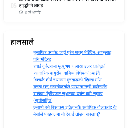
05
हाइड्रोको आग्रह
४ वर्ष अगाडि
हालसालै
मुसाफिर क्याफे: जहाँ प्रेम मात्र भेटिँदैन, आफूलाइ
पनि भेटिन्छ
हवाई दुर्घटनामा मृत्यु भए १ लाख डलर क्षतिपूर्ति:
‘आन्तरिक वायुसेवा दायित्व विधेयक’ ल्याइँदै
विश्वकै शीर्ष स्थानमा मुस्ताङको ‘शिन्ता मणि’
यस्ता छन् लगानीकर्ताले प्रधानमन्त्री ‍बालेनसँग
राखेका पुँजीबजार सुधारका दर्जन बढी सुझाव
(सूचीसहित)
एम्बाप्पे बने विश्वकप इतिहासकै सर्वाधिक गोलकर्ता; के
मेसीले फाइनलमा यो रेकर्ड तोड्न सक्लान्?