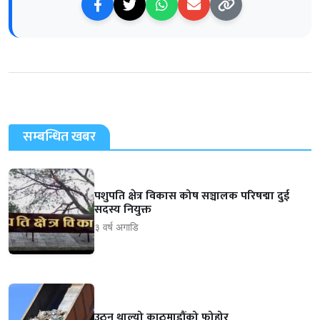
सम्बन्धित खबर
पशुपति क्षेत्र विकास कोष सञ्चालक परिषद्मा दुई
सदस्य नियुक्त
३ वर्ष अगाडि
उठ्न थाल्यो काठमाडौंको फोहोर