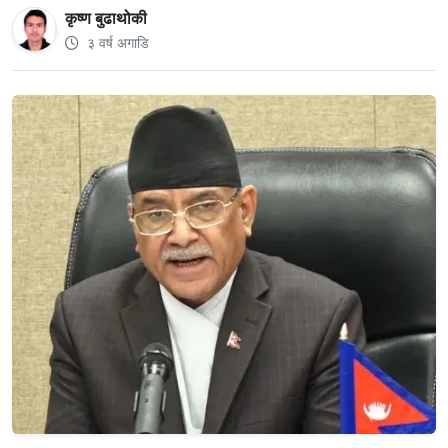
कृष्ण बुढाथोकी
३ वर्ष अगाडि