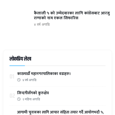
कैलाली ५ को उम्मेदवारका लागि कांग्रेसबाट आरजु
राणाको नाम एकल सिफारिस
४ वर्ष अगाडि
लोकप्रिय लेख
काठमाडौँ महानगरपालिकाका वडाहरु।
01
४ वर्ष अगाडि
जिन्दगीसँगको कुरुक्षेत्र
02
२ महिना अगाडि
आगामी चुनावका लागि आचार संहिता तयार गर्दै आयोगभदौ ५,