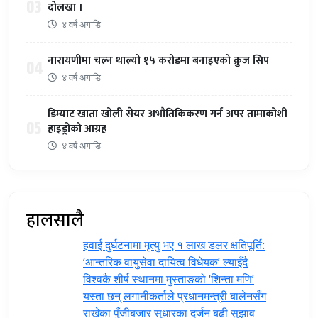
03
दोलखा ।
४ वर्ष अगाडि
नारायणीमा चल्न थाल्यो १५ करोडमा बनाइएको क्रुज सिप
04
४ वर्ष अगाडि
डिम्याट खाता खोली सेयर अभौतिकिकरण गर्न अपर तामाकोशी
05
हाइड्रोको आग्रह
४ वर्ष अगाडि
हालसालै
हवाई दुर्घटनामा मृत्यु भए १ लाख डलर क्षतिपूर्ति:
‘आन्तरिक वायुसेवा दायित्व विधेयक’ ल्याइँदै
विश्वकै शीर्ष स्थानमा मुस्ताङको ‘शिन्ता मणि’
यस्ता छन् लगानीकर्ताले प्रधानमन्त्री ‍बालेनसँग
राखेका पुँजीबजार सुधारका दर्जन बढी सुझाव