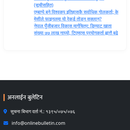
(सूचीसहित)
एम्बाप्पे बने विश्वकप इतिहासकै सर्वाधिक गोलकर्ता; के
मेसीले फाइनलमा यो रेकर्ड तोड्न सक्लान्?
नेपाल पुँजीबजार विकास मार्गचित्र: डिम्याट खाता
संख्या ७७ लाख नाघ्यो, टिएमएस प्रयोगकर्ता ह्वात्तै बढे
अनलाईन बुलेटिन
सुचना बिभाग दर्ता नं.: १३९५/०७५/०७६
info@onlinebulletin.com