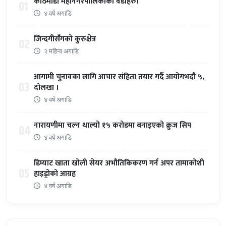
काठमाडौँ महानगरपालिकाका वडाहरु।
01
४ वर्ष अगाडि
जिन्दगीसँगको कुरुक्षेत्र
02
२ महिना अगाडि
आगामी चुनावका लागि आचार संहिता तयार गर्दै आयोगभदौ ५,
03
दोलखा ।
४ वर्ष अगाडि
नारायणीमा चल्न थाल्यो १५ करोडमा बनाइएको क्रुज सिप
04
४ वर्ष अगाडि
डिम्याट खाता खोली सेयर अभौतिकिकरण गर्न अपर तामाकोशी
05
हाइड्रोको आग्रह
४ वर्ष अगाडि