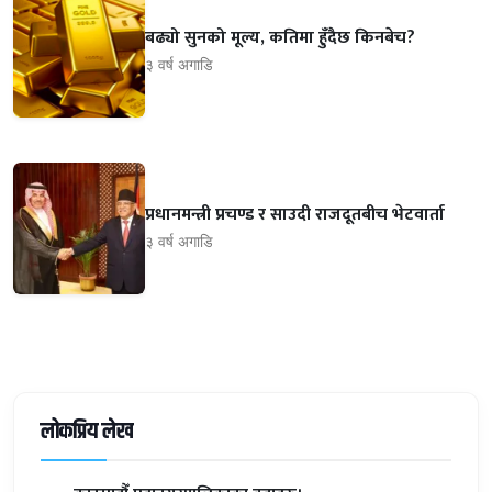
बढ्यो सुनको मूल्य, कतिमा हुँदैछ किनबेच?
३ वर्ष अगाडि
प्रधानमन्त्री प्रचण्ड र साउदी राजदूतबीच भेटवार्ता
३ वर्ष अगाडि
लोकप्रिय लेख