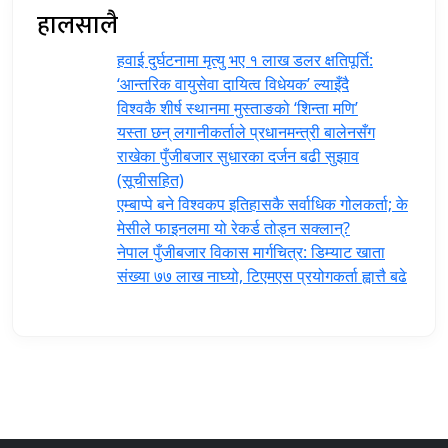
हालसालै
हवाई दुर्घटनामा मृत्यु भए १ लाख डलर क्षतिपूर्ति:
‘आन्तरिक वायुसेवा दायित्व विधेयक’ ल्याइँदै
विश्वकै शीर्ष स्थानमा मुस्ताङको ‘शिन्ता मणि’
यस्ता छन् लगानीकर्ताले प्रधानमन्त्री ‍बालेनसँग
राखेका पुँजीबजार सुधारका दर्जन बढी सुझाव
(सूचीसहित)
एम्बाप्पे बने विश्वकप इतिहासकै सर्वाधिक गोलकर्ता; के
मेसीले फाइनलमा यो रेकर्ड तोड्न सक्लान्?
नेपाल पुँजीबजार विकास मार्गचित्र: डिम्याट खाता
संख्या ७७ लाख नाघ्यो, टिएमएस प्रयोगकर्ता ह्वात्तै बढे