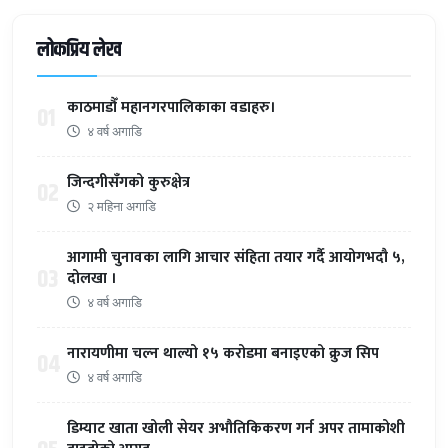
लोकप्रिय लेख
काठमाडौँ महानगरपालिकाका वडाहरु।
01
४ वर्ष अगाडि
जिन्दगीसँगको कुरुक्षेत्र
02
२ महिना अगाडि
आगामी चुनावका लागि आचार संहिता तयार गर्दै आयोगभदौ ५,
03
दोलखा ।
४ वर्ष अगाडि
नारायणीमा चल्न थाल्यो १५ करोडमा बनाइएको क्रुज सिप
04
४ वर्ष अगाडि
डिम्याट खाता खोली सेयर अभौतिकिकरण गर्न अपर तामाकोशी