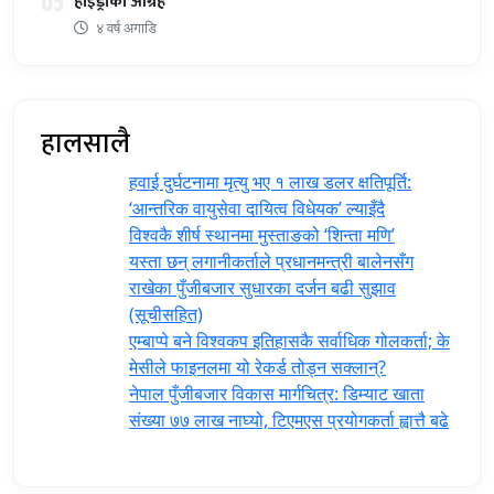
05
हाइड्रोको आग्रह
४ वर्ष अगाडि
हालसालै
हवाई दुर्घटनामा मृत्यु भए १ लाख डलर क्षतिपूर्ति:
‘आन्तरिक वायुसेवा दायित्व विधेयक’ ल्याइँदै
विश्वकै शीर्ष स्थानमा मुस्ताङको ‘शिन्ता मणि’
यस्ता छन् लगानीकर्ताले प्रधानमन्त्री ‍बालेनसँग
राखेका पुँजीबजार सुधारका दर्जन बढी सुझाव
(सूचीसहित)
एम्बाप्पे बने विश्वकप इतिहासकै सर्वाधिक गोलकर्ता; के
मेसीले फाइनलमा यो रेकर्ड तोड्न सक्लान्?
नेपाल पुँजीबजार विकास मार्गचित्र: डिम्याट खाता
संख्या ७७ लाख नाघ्यो, टिएमएस प्रयोगकर्ता ह्वात्तै बढे