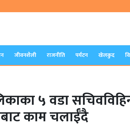
जन
जीवनशैली
राजनीति
पर्यटन
खेलकुद
व
िकाका ५ वडा सचिवविहिनः
रीबाट काम चलाईँदै