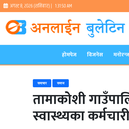
अगस्ट ८, २०२६ (शनिबार) |
1:31:51 AM
होमपेज
विजनेस
मनोरन्
समाचार
समाज
तामाकोशी गाउँपाल
स्वास्थ्यका कर्मचा