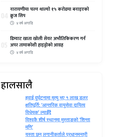
नारायणीमा चल्न थाल्यो १५ करोडमा बनाइएको
04
क्रुज सिप
४ वर्ष अगाडि
डिम्याट खाता खोली सेयर अभौतिकिकरण गर्न
05
अपर तामाकोशी हाइड्रोको आग्रह
४ वर्ष अगाडि
हालसालै
हवाई दुर्घटनामा मृत्यु भए १ लाख डलर
क्षतिपूर्ति: ‘आन्तरिक वायुसेवा दायित्व
विधेयक’ ल्याइँदै
विश्वकै शीर्ष स्थानमा मुस्ताङको ‘शिन्ता
मणि’
यस्ता छन् लगानीकर्ताले प्रधानमन्त्री