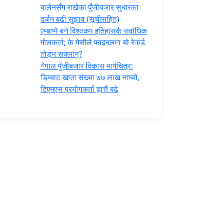
‍बालेनसँग राखेका पुँजीबजार सुधारका
दर्जन बढी सुझाव (सूचीसहित)
एम्बाप्पे बने विश्वकप इतिहासकै सर्वाधिक
गोलकर्ता; के मेसीले फाइनलमा यो रेकर्ड
तोड्न सक्लान्?
नेपाल पुँजीबजार विकास मार्गचित्र:
डिम्याट खाता संख्या ७७ लाख नाघ्यो,
टिएमएस प्रयोगकर्ता ह्वात्तै बढे