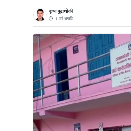
कृष्ण बुढाथोकी
३ वर्ष अगाडि