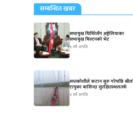
सम्बन्धित खबर
सभामुख घिमिरेसँग अष्ट्रेलियाका
सभामुख मिल्टनको भेट
३ वर्ष अगाडि
सप्तकोशीले कटान सुरु गरेपछि श्रील
टापुका बासिन्दा सुरक्षितस्थलतर्फ
४ वर्ष अगाडि