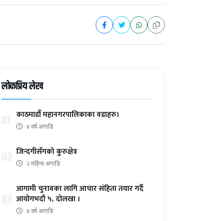
लोकप्रिय लेख
काठमाडौँ महानगरपालिकाका वडाहरु।
01
४ वर्ष अगाडि
जिन्दगीसँगको कुरुक्षेत्र
02
२ महिना अगाडि
आगामी चुनावका लागि आचार संहिता तयार गर्दै
03
आयोगभदौ ५, दोलखा ।
४ वर्ष अगाडि