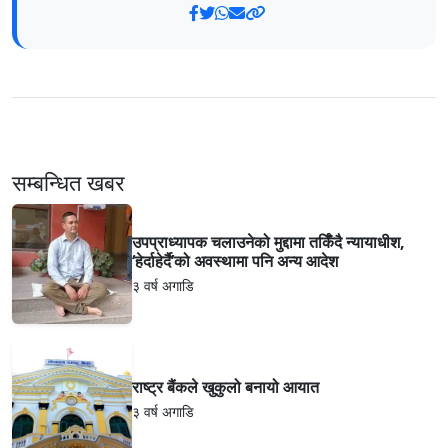
सम्बन्धित खबर
उपप्राध्यापक चलाउनेको मुद्दामा तर्किँदै न्यायाधीश,
‘हेर्दाहेर्दै’को अवस्थामा पनि अन्य आदेश
३ वर्ष अगाडि
राष्ट्र बैंकले खुकुलो बनायो आयात
३ वर्ष अगाडि