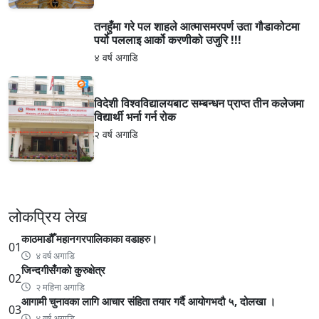
तनहुँमा गरे पल शाहले आत्मासमरपर्ण उता गौडाकोटमा
पर्यो पललाइ आर्को करणीको उजुरि !!!
४ वर्ष अगाडि
विदेशी विश्वविद्यालयबाट सम्बन्धन प्राप्त तीन कलेजमा
विद्यार्थी भर्ना गर्न रोक
२ वर्ष अगाडि
लोकप्रिय लेख
काठमाडौँ महानगरपालिकाका वडाहरु।
01
४ वर्ष अगाडि
जिन्दगीसँगको कुरुक्षेत्र
02
२ महिना अगाडि
आगामी चुनावका लागि आचार संहिता तयार गर्दै आयोगभदौ ५, दोलखा ।
03
४ वर्ष अगाडि