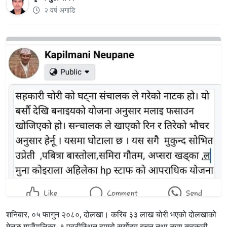
२ वर्ष अगाडि
शनिबार, ०५ फागुन २०८०, दोलखा। करिब ३३ लाख चोरी भएको दोलखाको
मेलुङ गाउँपालिका–१ पवटीस्थित हाम्रो सुर्योदय बचत तथा ऋण सहकारी