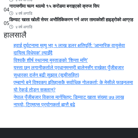
नारायणीमा चल्न थाल्यो १५ करोडमा बनाइएको क्रुज सिप
04
४ वर्ष अगाडि
डिम्याट खाता खोली सेयर अभौतिकिकरण गर्न अपर तामाकोशी हाइड्रोको आग्रह
05
४ वर्ष अगाडि
हालसालै
हवाई दुर्घटनामा मृत्यु भए १ लाख डलर क्षतिपूर्ति: ‘आन्तरिक वायुसेवा
दायित्व विधेयक’ ल्याइँदै
विश्वकै शीर्ष स्थानमा मुस्ताङको ‘शिन्ता मणि’
यस्ता छन् लगानीकर्ताले प्रधानमन्त्री ‍बालेनसँग राखेका पुँजीबजार
सुधारका दर्जन बढी सुझाव (सूचीसहित)
एम्बाप्पे बने विश्वकप इतिहासकै सर्वाधिक गोलकर्ता; के मेसीले फाइनलमा
यो रेकर्ड तोड्न सक्लान्?
नेपाल पुँजीबजार विकास मार्गचित्र: डिम्याट खाता संख्या ७७ लाख
नाघ्यो, टिएमएस प्रयोगकर्ता ह्वात्तै बढे