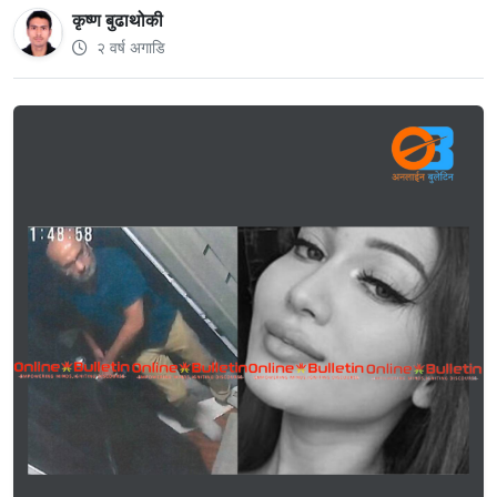
कृष्ण बुढाथोकी
२ वर्ष अगाडि