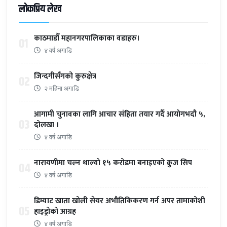
लोकप्रिय लेख
काठमाडौँ महानगरपालिकाका वडाहरु।
01
४ वर्ष अगाडि
जिन्दगीसँगको कुरुक्षेत्र
02
२ महिना अगाडि
आगामी चुनावका लागि आचार संहिता तयार गर्दै आयोगभदौ ५,
03
दोलखा ।
४ वर्ष अगाडि
नारायणीमा चल्न थाल्यो १५ करोडमा बनाइएको क्रुज सिप
04
४ वर्ष अगाडि
डिम्याट खाता खोली सेयर अभौतिकिकरण गर्न अपर तामाकोशी
05
हाइड्रोको आग्रह
४ वर्ष अगाडि