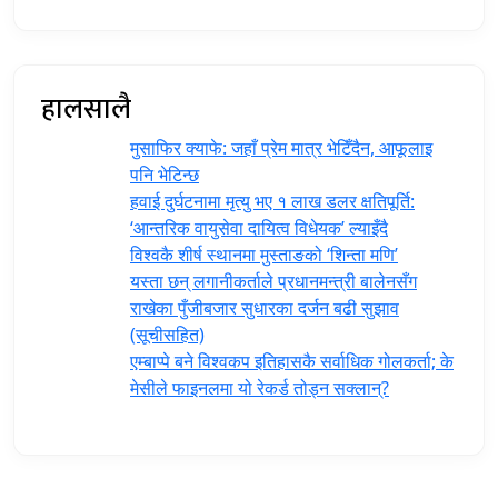
हालसालै
मुसाफिर क्याफे: जहाँ प्रेम मात्र भेटिँदैन, आफूलाइ
पनि भेटिन्छ
हवाई दुर्घटनामा मृत्यु भए १ लाख डलर क्षतिपूर्ति:
‘आन्तरिक वायुसेवा दायित्व विधेयक’ ल्याइँदै
विश्वकै शीर्ष स्थानमा मुस्ताङको ‘शिन्ता मणि’
यस्ता छन् लगानीकर्ताले प्रधानमन्त्री ‍बालेनसँग
राखेका पुँजीबजार सुधारका दर्जन बढी सुझाव
(सूचीसहित)
एम्बाप्पे बने विश्वकप इतिहासकै सर्वाधिक गोलकर्ता; के
मेसीले फाइनलमा यो रेकर्ड तोड्न सक्लान्?