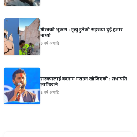
मोरक्को भूकम्प : मृत्यु हुनेको सङ्ख्या दुई हजार
नाघ्यो
३ वर्ष अगाडि
रास्वपालाई बदनाम गराउन खोजिएको : सभापति
लामिछाने
३ वर्ष अगाडि