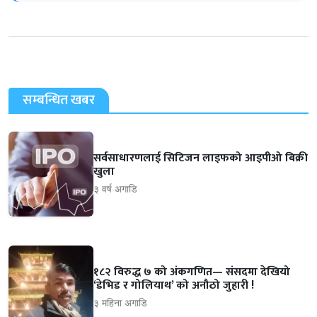
सम्बन्धित खबर
सर्वसाधारणलाई सिटिजन लाइफको आइपीओ बिक्री
खुला
३ वर्ष अगाडि
१८२ विरुद्ध ७ को अंकगणित— संसदमा देखियो
‘डेभिड र गोलियाथ’ को अनौठो जुहारी !
३ महिना अगाडि