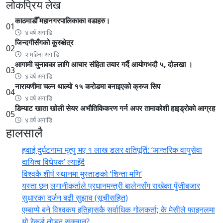
लोकप्रिय लेख
काठमाडौँ महानगरपालिकाका वडाहरु।
01
४ वर्ष अगाडि
जिन्दगीसँगको कुरुक्षेत्र
02
२ महिना अगाडि
आगामी चुनावका लागि आचार संहिता तयार गर्दै आयोगभदौ ५, दोलखा ।
03
४ वर्ष अगाडि
नारायणीमा चल्न थाल्यो १५ करोडमा बनाइएको क्रुज सिप
04
४ वर्ष अगाडि
डिम्याट खाता खोली सेयर अभौतिकिकरण गर्न अपर तामाकोशी हाइड्रोको आग्रह
05
४ वर्ष अगाडि
हालसालै
हवाई दुर्घटनामा मृत्यु भए १ लाख डलर क्षतिपूर्ति: ‘आन्तरिक वायुसेवा
दायित्व विधेयक’ ल्याइँदै
विश्वकै शीर्ष स्थानमा मुस्ताङको ‘शिन्ता मणि’
यस्ता छन् लगानीकर्ताले प्रधानमन्त्री ‍बालेनसँग राखेका पुँजीबजार
सुधारका दर्जन बढी सुझाव (सूचीसहित)
एम्बाप्पे बने विश्वकप इतिहासकै सर्वाधिक गोलकर्ता; के मेसीले फाइनलमा
यो रेकर्ड तोड्न सक्लान्?