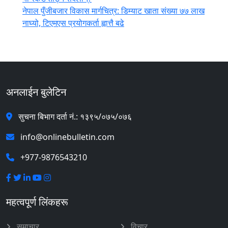
नेपाल पुँजीबजार विकास मार्गचित्र: डिम्याट खाता संख्या ७७ लाख
नाघ्यो, टिएमएस प्रयोगकर्ता ह्वात्तै बढे
अनलाईन बुलेटिन
सुचना बिभाग दर्ता नं.: १३९५/०७५/०७६
info@onlinebulletin.com
+977-9876543210
महत्वपूर्ण लिंकहरू
समाचार
विचार