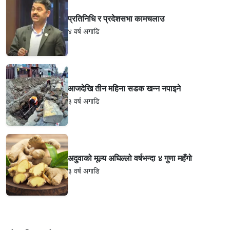
प्रतिनिधि र प्रदेशसभा कामचलाउ
४ वर्ष अगाडि
आजदेखि तीन महिना सडक खन्न नपाइने
३ वर्ष अगाडि
अदुवाको मूल्य अघिल्लो वर्षभन्दा ४ गुणा महँगो
३ वर्ष अगाडि