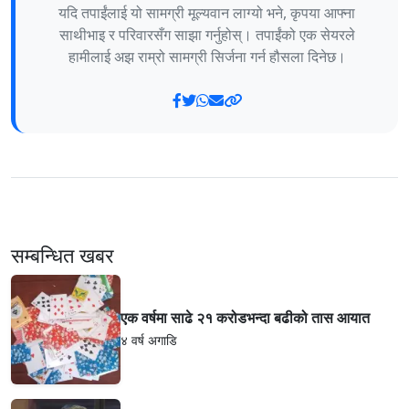
यदि तपाईंलाई यो सामग्री मूल्यवान लाग्यो भने, कृपया आफ्ना
साथीभाइ र परिवारसँग साझा गर्नुहोस्। तपाईंको एक सेयरले
हामीलाई अझ राम्रो सामग्री सिर्जना गर्न हौसला दिनेछ।
सम्बन्धित खबर
एक वर्षमा साढे २१ करोडभन्दा बढीको तास आयात
४ वर्ष अगाडि