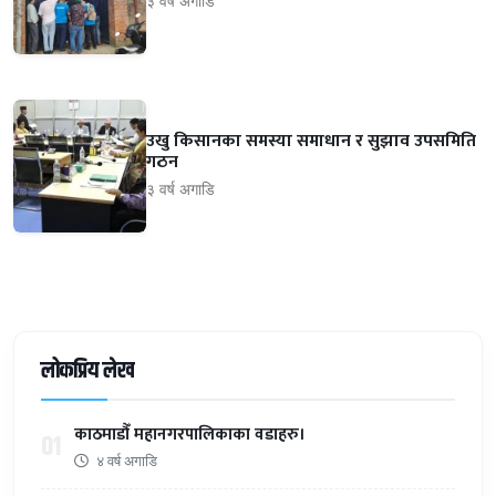
३ वर्ष अगाडि
उखु किसानका समस्या समाधान र सुझाव उपसमिति
गठन
३ वर्ष अगाडि
लोकप्रिय लेख
काठमाडौँ महानगरपालिकाका वडाहरु।
01
४ वर्ष अगाडि