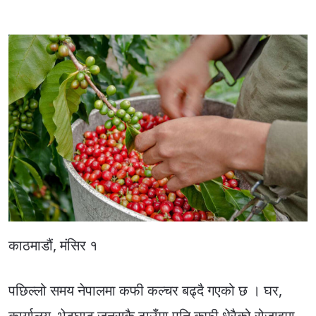
काठमाडौं, मंसिर १
पछिल्लो समय नेपालमा कफी कल्चर बढ्दै गएको छ । घर,
कार्यालय, भेटघाट जुनसुकै ठाउँमा पनि कफी धेरैको रोजाइमा