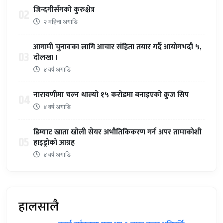
जिन्दगीसँगको कुरुक्षेत्र
02
२ महिना अगाडि
आगामी चुनावका लागि आचार संहिता तयार गर्दै आयोगभदौ ५,
03
दोलखा ।
४ वर्ष अगाडि
नारायणीमा चल्न थाल्यो १५ करोडमा बनाइएको क्रुज सिप
04
४ वर्ष अगाडि
डिम्याट खाता खोली सेयर अभौतिकिकरण गर्न अपर तामाकोशी
05
हाइड्रोको आग्रह
४ वर्ष अगाडि
हालसालै