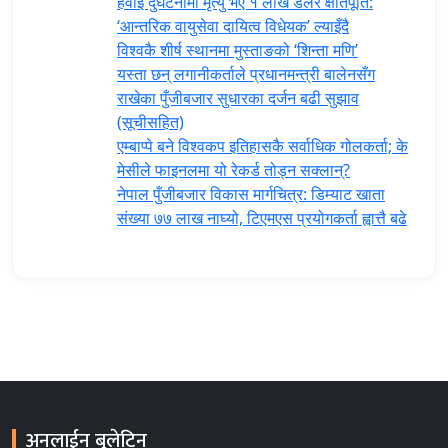
हवाई दुर्घटनामा मृत्यु भए १ लाख डलर क्षतिपूर्ति:
‘आन्तरिक वायुसेवा दायित्व विधेयक’ ल्याइँदै
विश्वकै शीर्ष स्थानमा मुस्ताङको ‘शिन्ता मणि’
यस्ता छन् लगानीकर्ताले प्रधानमन्त्री ‍बालेनसँग
राखेका पुँजीबजार सुधारका दर्जन बढी सुझाव
(सूचीसहित)
एम्बाप्पे बने विश्वकप इतिहासकै सर्वाधिक गोलकर्ता; के
मेसीले फाइनलमा यो रेकर्ड तोड्न सक्लान्?
नेपाल पुँजीबजार विकास मार्गचित्र: डिम्याट खाता
संख्या ७७ लाख नाघ्यो, टिएमएस प्रयोगकर्ता ह्वात्तै बढे
अनलाईन बुलेटिन