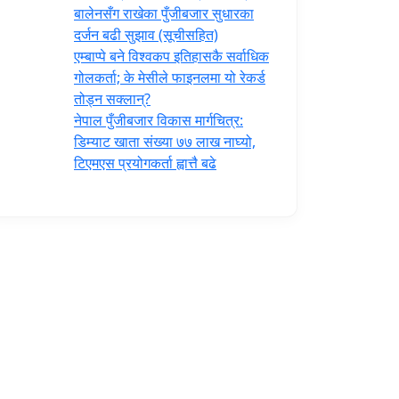
‍बालेनसँग राखेका पुँजीबजार सुधारका
दर्जन बढी सुझाव (सूचीसहित)
एम्बाप्पे बने विश्वकप इतिहासकै सर्वाधिक
गोलकर्ता; के मेसीले फाइनलमा यो रेकर्ड
तोड्न सक्लान्?
नेपाल पुँजीबजार विकास मार्गचित्र:
डिम्याट खाता संख्या ७७ लाख नाघ्यो,
टिएमएस प्रयोगकर्ता ह्वात्तै बढे