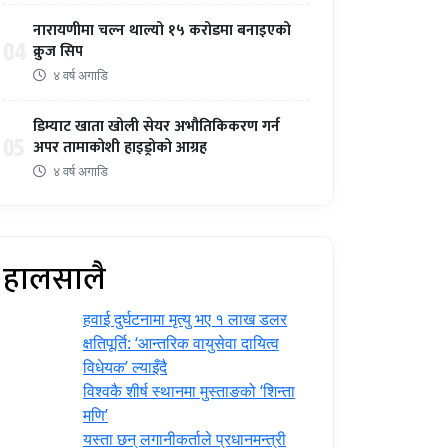
नारायणीमा चल्न थाल्यो १५ करोडमा बनाइएको
04
क्रुज सिप
४ वर्ष अगाडि
डिम्याट खाता खोली सेयर अभौतिकिकरण गर्न
05
अपर तामाकोशी हाइड्रोको आग्रह
४ वर्ष अगाडि
हालसालै
हवाई दुर्घटनामा मृत्यु भए १ लाख डलर
क्षतिपूर्ति: ‘आन्तरिक वायुसेवा दायित्व
विधेयक’ ल्याइँदै
विश्वकै शीर्ष स्थानमा मुस्ताङको ‘शिन्ता
मणि’
यस्ता छन् लगानीकर्ताले प्रधानमन्त्री