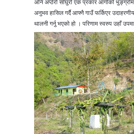
अनि अप्ठेरो साँघुरो एक प्रकार आगोको भुङ्ग्रोमा
अनुभव हासिल गर्दै आफ्नै गाउँ फर्किएर उदाहरण
थालनी गर्नु भएको हो । परिणाम स्वरुप उहाँ उपम