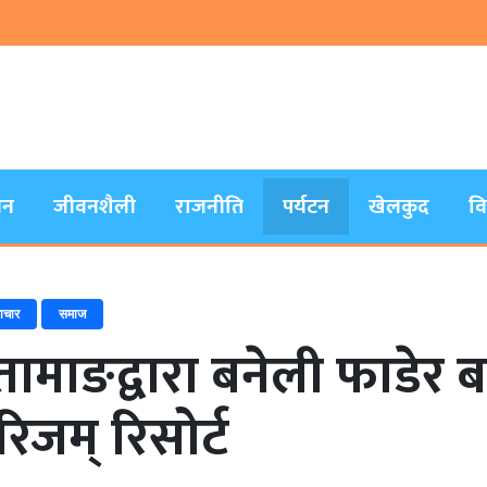
जन
जीवनशैली
राजनीति
पर्यटन
खेलकुद
व
ाचार
समाज
 तामाङद्वारा बनेली फाडेर 
ुरिजम् रिसोर्ट