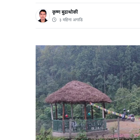
कृष्ण बुढाथोकी
३ महिना अगाडि