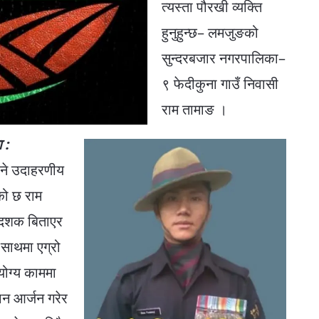
त्यस्ता पौरखी व्यक्ति
हुनुहुन्छ– लमजुङको
सुन्दरबजार नगरपालिका–
९ फेदीकुना गाउँ निवासी
राम तामाङ ।
ा :
भने उदाहरणीय
एको छ राम
 दशक बिताएर
 साथमा एग्रो
ोग्य काममा
ान आर्जन गरेर