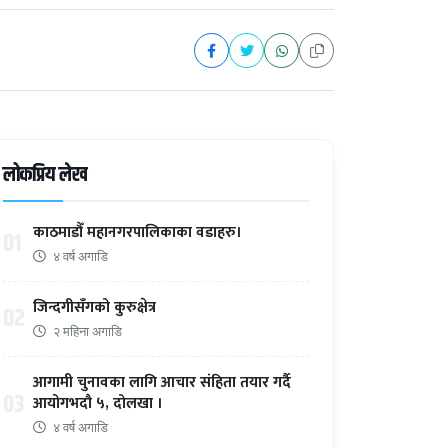
लोकप्रिय लेख
काठमाडौँ महानगरपालिकाका वडाहरु।
01
४ वर्ष अगाडि
जिन्दगीसँगको कुरुक्षेत्र
02
२ महिना अगाडि
आगामी चुनावका लागि आचार संहिता तयार गर्दै
03
आयोगभदौ ५, दोलखा ।
४ वर्ष अगाडि