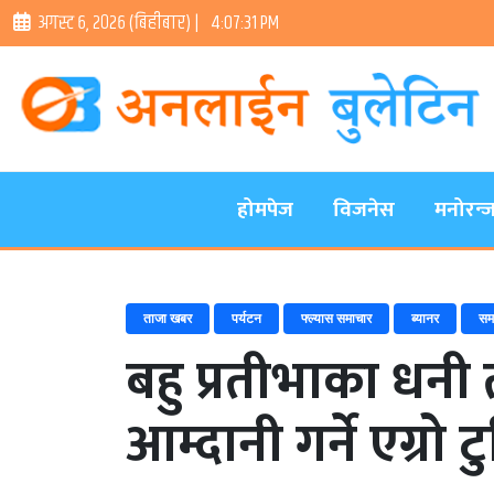
अगस्ट ६, २०२६ (बिहीबार) |
4:07:32 PM
होमपेज
विजनेस
मनोरन्
ताजा खबर
पर्यटन
फ्ल्यास समाचार
ब्यानर
सम
बहु प्रतीभाका धनी
आम्दानी गर्ने एग्रो ट