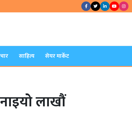
िचार
साहित्य
सेयर मार्केट
बनाइयो लाखौं